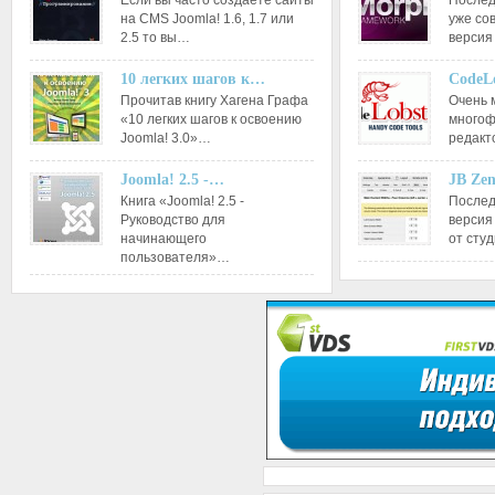
Если вы часто создаете сайты
Послед
на CMS Joomla! 1.6, 1.7 или
уже со
2.5 то вы…
версия
10 легких шагов к…
CodeL
Прочитав книгу Хагена Графа
Очень 
«10 легких шагов к освоению
многоф
Joomla! 3.0»…
редакт
Joomla! 2.5 -…
JB Ze
Книга «Joomla! 2.5 -
Послед
Руководство для
версия
начинающего
от сту
пользователя»…