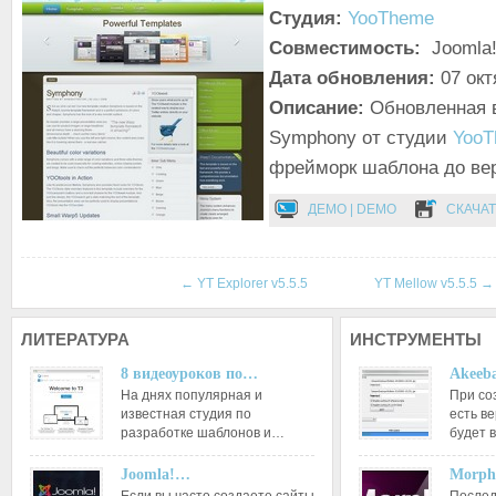
Студия:
YooTheme
Совместимость:
Joomla!
Дата обновления:
07 окт
Описание:
Обновленная 
Symphony от студии
YooT
фрейморк шаблона до вер
ДЕМО | DEMO
СКАЧАТ
←
YT Explorer v5.5.5
YT Mellow v5.5.5
→
ЛИТЕРАТУРА
ИНСТРУМЕНТЫ
8 видеоуроков по…
Akeeba
На днях популярная и
При со
известная студия по
есть ве
разработке шаблонов и…
будет 
Joomla!…
Morph