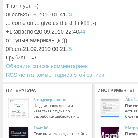
Thank you ;-)
0
Гость
25.08.2010 01:41
#3
... come on ... give us the dl link!!!! ;-)
+1
kabachok
20.09.2010 22:40
#4
от тупые американцы)))
0
Гость
21.09.2010 00:21
#5
Грубиян.. =\
Обновить список комментариев
RSS лента комментариев этой записи
ЛИТЕРАТУРА
ИНСТРУМЕНТЫ
8 видеоуроков по…
Akeeba
На днях популярная и
При со
известная студия по
есть ве
разработке шаблонов и…
будет 
Joomla!…
Morph
Если вы часто создаете сайты
Послед