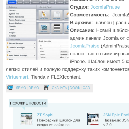
Студия:
JoomlaPraise
Совместимость:
Joomla!
В архиве:
шаблон | расш
Описание:
Новый шаблон
админ.панели Joomla от 
JoomlaPraise
(AdminPrais
полностью оптимизирован
iPhone. Шаблон имеет 5 
легких стилей и полную поддержку таких компонентов
Virtuemart
, Tienda и FLEXIcontent.
ДЕМО | DEMO
СКАЧАТЬ | DOWNLOAD
ПОХОЖИЕ НОВОСТИ
ZT Sophi
JSN Epic Pro
Прекрасный шаблон для
Название: JSN
создания сайта по…
v.2.0…