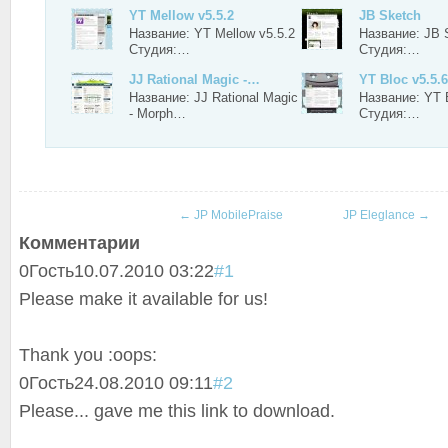
YT Mellow v5.5.2
JB Sketch
Название: YT Mellow v5.5.2
Название: JB 
Студия:…
Студия:…
JJ Rational Magic -…
YT Bloc v5.5.6
Название: JJ Rational Magic
Название: YT B
- Morph…
Студия:…
←
JP MobilePraise
JP Eleglance
→
Комментарии
0
Гость
10.07.2010 03:22
#1
Please make it available for us!
Thank you :oops:
0
Гость
24.08.2010 09:11
#2
Please... gave me this link to download.