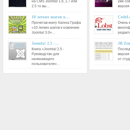
на CMS Joomla! 1.6, 1.7 или
уже со
2.5 то вы…
версия
10 легких шагов к…
CodeL
Прочитав книгу Хагена Графа
Очень 
«10 легких шагов к освоению
многоф
Joomla! 3.0»…
редакт
Joomla! 2.5 -…
JB Ze
Книга «Joomla! 2.5 -
Послед
Руководство для
версия
начинающего
от сту
пользователя»…