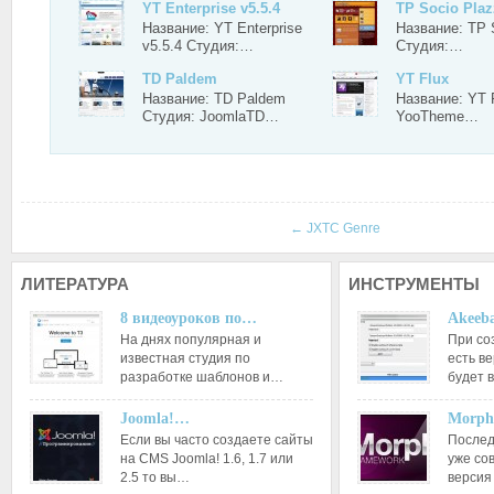
YT Enterprise v5.5.4
TP Socio Plaz
Название: YT Enterprise
Название: TP 
v5.5.4 Студия:…
Студия:…
TD Paldem
YT Flux
Название: TD Paldem
Название: YT 
Студия: JoomlaTD…
YooTheme…
←
JXTC Genre
ЛИТЕРАТУРА
ИНСТРУМЕНТЫ
8 видеоуроков по…
Akeeba
На днях популярная и
При со
известная студия по
есть ве
разработке шаблонов и…
будет 
Joomla!…
Morph
Если вы часто создаете сайты
Послед
на CMS Joomla! 1.6, 1.7 или
уже со
2.5 то вы…
версия