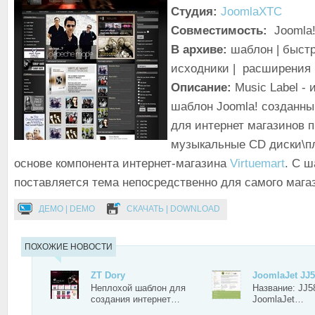
Студия:
JoomlaXTC
Совместимость:
Joomla!
В архиве:
шаблон | быстр
исходники | расширения
Описание:
Music Label -
шаблон Joomla! созданн
для интернет магазинов
музыкальные CD диски\пл
основе компонента интернет-магазина
Virtuemart
. С 
поставляется тема непосредственно для самого мага
ДЕМО | DEMO
СКАЧАТЬ | DOWNLOAD
ПОХОЖИЕ НОВОСТИ
ZT Dory
JoomlaJet JJ
Неплохой шаблон для
Название: JJ5
создания интернет…
JoomlaJet…