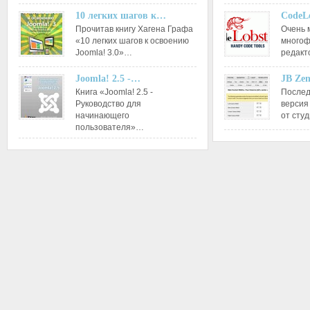
10 легких шагов к…
CodeL
Прочитав книгу Хагена Графа
Очень 
«10 легких шагов к освоению
многоф
Joomla! 3.0»…
редакт
Joomla! 2.5 -…
JB Ze
Книга «Joomla! 2.5 -
Послед
Руководство для
версия
начинающего
от сту
пользователя»…