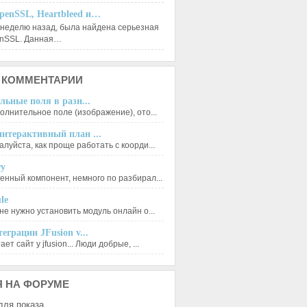
penSSL, Heartbleed и…
 неделю назад, была найдена серьезная
enSSL. Данная…
КОММЕНТАРИИ
льные поля в разн...
олнительное поле (изображение), ото...
нтерактивный план ...
луйста, как проще работать с коорди...
ry
енный компонент, немного по разбирал...
le
не нужно установить модуль онлайн о...
еграции JFusion v...
ет сайт у jfusion... Люди добрые, ...
Я
НА ФОРУМЕ
для показа