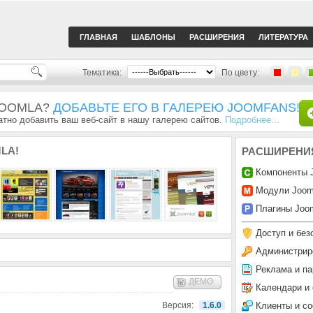
ГЛАВНАЯ
ШАБЛОНЫ
РАСШИРЕНИЯ
ЛИТЕРАТУРА
Тематика:
По цвету:
JOOMLA?
ДОБАВЬТЕ ЕГО В ГАЛЕРЕЮ JOOMFANS!
тно добавить ваш веб-сайт в нашу галерею сайтов.
Подробнее...
LA!
РАСШИРЕНИ
Компоненты 
Модули Joom
Плагины Joom
Доступ и без
Администрир
Реклама и па
ДЕМО
Календари и
Клиенты и с
Версия:
1.6.0