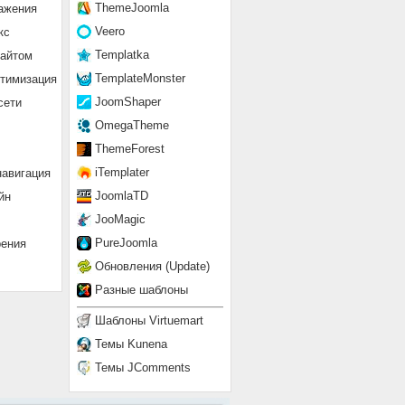
ThemeJoomla
ажения
Veero
кс
Templatka
сайтом
TemplateMonster
птимизация
JoomShaper
сети
OmegaTheme
ThemeForest
iTemplater
навигация
JoomlaTD
йн
JooMagic
PureJoomla
рения
Обновления (Update)
Разные шаблоны
Шаблоны Virtuemart
Темы Kunena
Темы JComments