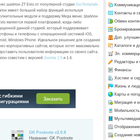
нес шаблон ZT Evio от популярной студии
ZooTemplate
.
Коммуникаци
лон имеет большой набор функций используя
Контакты и с
олнительные модули и поддержку Mega меню. Шаблон
Обмен конте
Evio является первой платформой, когда-либо
ущенной данной студией, который поддерживает
Бронировани
ртфоны и телефоны с операционной системой iOS,
Доп. улучше
roid, Windows Phone. Идеальное решение для создание
Каталоги и д
нес-корпоративных сайтов, которые хотят максимально
доставить пользователю информацию со своего сайта.
Эл. коммерц
лон совестим с версией
Joomla 1.5
и 1.6.
Редакторы и 
Финансы
Хостинг и се
Жизнь и люд
Карты и пого
О №2
Миграция и к
Мобильность
Мультимеди
Отображение
GK Postnote v2.0.8
Создание но
Название: GK Postnote