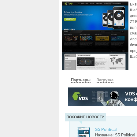
Биз
Шаб
доп
ZT 
вып
сма
And
биз
пре
Шаб
Партнеры
Загрузка
СКАЧАТЬ
ЗЕРКАЛО
ЗЕРКАЛ
ПОХОЖИЕ НОВОСТИ
S5 Political
Название: S5 Political