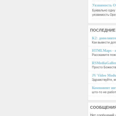
Уязвимость O
Буквально одну
уязвимость Op
ПОСЛЕДНИЕ
K2: дополните
Как вывести доп
HTMLMaps - и
Расскажите пожа
RSMediaGalle
Просто Божеств
JV Video Modu
Здравствуйте, м
Компонент инт
што-то не работа
СООБЩЕНИ
Нет сообщений 