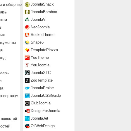
JoomlaShack
и и общение
JoomlaBamboo
вязь
JoomlaVi
нтом
NeoJoomla
е
RocketTheme
ния
Shape5
окументы
TemplatePlazza
ия
YooTheme
код
YouJoomla
JoomlaXTC
рверы
ZooTemplate
и
JoomlaPraise
да
JoomlaCSSGuide
онвертация
ClubJoomla
DesignForJoomla
а
JoomlaJet
 новостей
OLWebDesign
востей