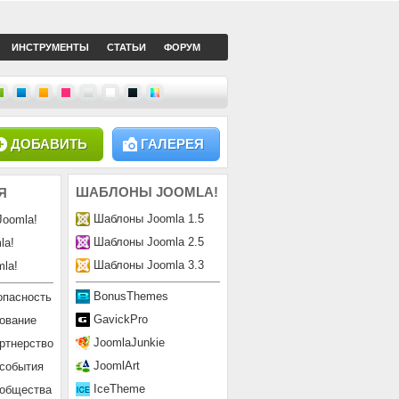
ИНСТРУМЕНТЫ
СТАТЬИ
ФОРУМ
ДОБАВИТЬ
ГАЛЕРЕЯ
ШАБЛОНЫ
JOOMLA!
Я
Шаблоны Joomla 1.5
Joomla!
Шаблоны Joomla 2.5
la!
Шаблоны Joomla 3.3
la!
BonusThemes
опасность
GavickPro
ование
JoomlaJunkie
ртнерство
JoomlArt
 события
IceTheme
ообщества