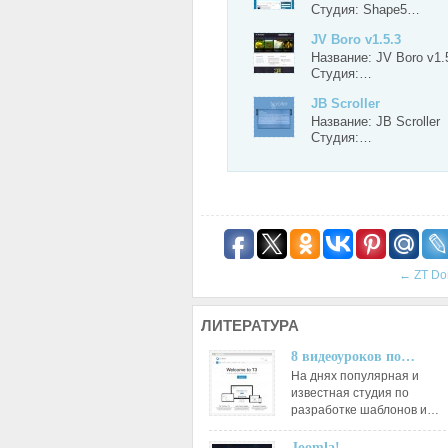
Студия: Shape5…
JV Boro v1.5.3
Название: JV Boro v1.
Студия:…
JB Scroller
Название: JB Scroller
Студия:…
←
ZT Do
ЛИТЕРАТУРА
8 видеоуроков по…
На днях популярная и
известная студия по
разработке шаблонов и…
Joomla!…