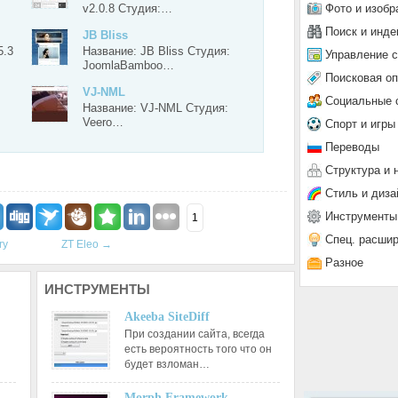
Фото и изобр
v2.0.8 Студия:…
Поиск и инде
JB Bliss
5.3
Название: JB Bliss Студия:
Управление 
JoomlaBamboo…
Поисковая о
VJ-NML
Социальные 
Название: VJ-NML Студия:
Veero…
Спорт и игры
Переводы
Структура и 
Стиль и диза
Инструменты
1
Спец. расши
ry
ZT Eleo
→
Разное
ИНСТРУМЕНТЫ
Akeeba SiteDiff
При создании сайта, всегда
есть вероятность того что он
будет взломан…
Morph Framework