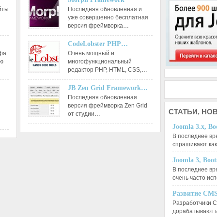
йты
Последняя обновленная и
уже совершенно бесплатная
версия фреймворка…
CodeLobster PHP…
афа
Очень мощный и
ию
многофункциональный
редактор РНР, HTML, CSS,…
JB Zen Grid Framework…
Последняя обновленная
версия фреймворка Zen Grid
СТАТЬИ,
НОВ
от студии…
Joomla 3.x, Bo
В последнее вр
спрашивают ка
Joomla 3, Boo
В последнее вр
очень часто ис
Развитие CMS
Разработчики C
дорабатывают 