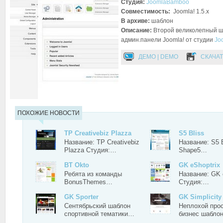
Студия:
JoomlaBamboo
Совместимость:
Joomla! 1.5.x
В архиве:
шаблон
Описание:
Второй великолепный ш
админ.панели Joomla! от студии
Jo
ДЕМО | DEMO
СКАЧАТ
ПОХОЖИЕ НОВОСТИ
TP Creativebiz Plazza
S5 Bliss
Название: TP Creativebiz
Название: S5 
Plazza Студия:…
Shape5…
BT Okto
GK eShoptrix
Ребята из команды
Название: GK 
BonusThemes…
Студия:…
GK Sporter
GK Simplicity
Сентябрьский шаблон
Неплохой про
спортивной тематики…
бизнес шабло