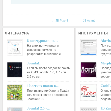
←
JB Pixel8
JB Avanti
→
ЛИТЕРАТУРА
ИНСТРУМЕНТЫ
8 видеоуроков по…
Akeeba
На днях популярная и
При со
известная студия по
есть ве
разработке шаблонов и…
будет 
Joomla!…
Morph
Если вы часто создаете сайты
Послед
на CMS Joomla! 1.6, 1.7 или
уже со
2.5 то вы…
версия
10 легких шагов к…
CodeL
Прочитав книгу Хагена Графа
Очень 
«10 легких шагов к освоению
многоф
Joomla! 3.0»…
редакт
Joomla! 2.5 -…
JB Ze