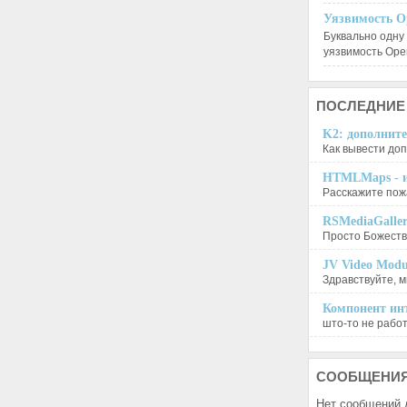
Уязвимость O
Буквально одну
уязвимость Op
ПОСЛЕДНИЕ
K2: дополните
Как вывести доп
HTMLMaps - и
Расскажите пожа
RSMediaGalle
Просто Божеств
JV Video Modu
Здравствуйте, м
Компонент инт
што-то не работа
СООБЩЕНИ
Нет сообщений 