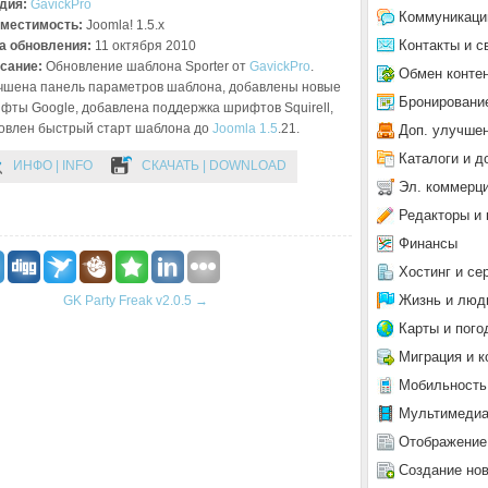
дия:
GavickPro
Коммуникаци
местимость:
Joomla! 1.5.x
Контакты и с
а обновления:
11 октября 2010
сание:
Обновление шаблона Sporter от
GavickPro
.
Обмен конте
чшена панель параметров шаблона, добавлены новые
Бронировани
фты Google, добавлена поддержка шрифтов Squirell,
овлен быстрый старт шаблона до
Joomla 1.5
.21.
Доп. улучше
Каталоги и д
ИНФО | INFO
СКАЧАТЬ | DOWNLOAD
Эл. коммерц
Редакторы и 
Финансы
Хостинг и се
Жизнь и люд
GK Party Freak v2.0.5
→
Карты и пого
Миграция и к
Мобильность
Мультимеди
Отображение
Создание но