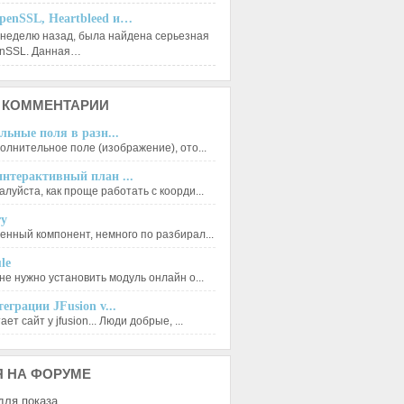
penSSL, Heartbleed и…
 неделю назад, была найдена серьезная
enSSL. Данная…
КОММЕНТАРИИ
льные поля в разн...
олнительное поле (изображение), ото...
нтерактивный план ...
луйста, как проще работать с коорди...
ry
енный компонент, немного по разбирал...
le
не нужно установить модуль онлайн о...
еграции JFusion v...
ет сайт у jfusion... Люди добрые, ...
Я
НА ФОРУМЕ
для показа