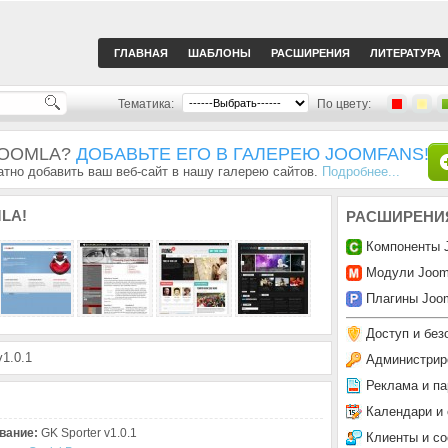
ГЛАВНАЯ
ШАБЛОНЫ
РАСШИРЕНИЯ
ЛИТЕРАТУРА
Тематика:
По цвету:
JOOMLA?
ДОБАВЬТЕ ЕГО В ГАЛЕРЕЮ JOOMFANS!
тно добавить ваш веб-сайт в нашу галерею сайтов.
Подробнее...
LA!
РАСШИРЕНИ
Компоненты 
Модули Joom
Плагины Joom
Доступ и без
1.0.1
Администрир
Реклама и па
Календари и
вание:
GK Sporter v1.0.1
Клиенты и с