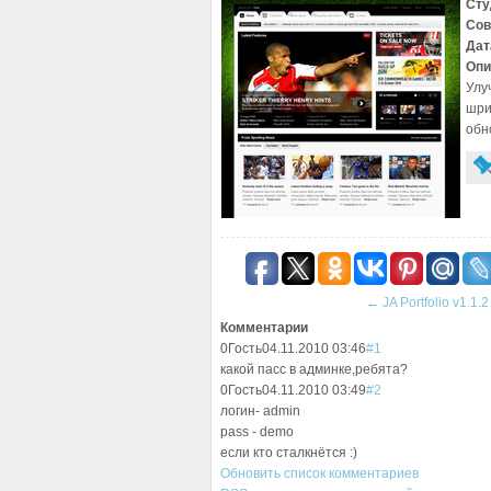
Сту
Сов
Дат
Опи
Улу
шри
обн
←
JA Portfolio v1.1.2
Комментарии
0
Гость
04.11.2010 03:46
#1
какой пасс в админке,ребята?
0
Гость
04.11.2010 03:49
#2
логин- admin
pass - demo
если кто сталкнётся :)
Обновить список комментариев