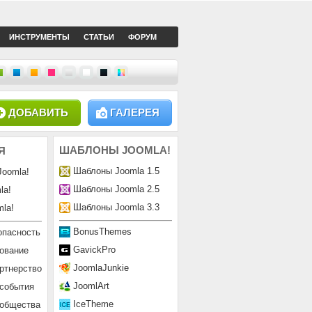
ИНСТРУМЕНТЫ
СТАТЬИ
ФОРУМ
ДОБАВИТЬ
ГАЛЕРЕЯ
ШАБЛОНЫ
JOOMLA!
Я
Шаблоны Joomla 1.5
Joomla!
Шаблоны Joomla 2.5
la!
Шаблоны Joomla 3.3
la!
BonusThemes
опасность
GavickPro
ование
JoomlaJunkie
ртнерство
JoomlArt
 события
IceTheme
ообщества