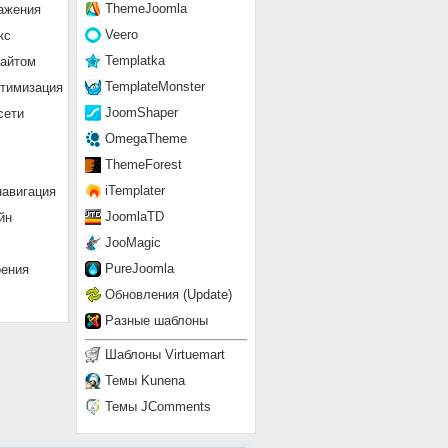
ThemeJoomla
ажения
Veero
кс
Templatka
сайтом
TemplateMonster
птимизация
JoomShaper
сети
OmegaTheme
ThemeForest
iTemplater
навигация
JoomlaTD
йн
JooMagic
PureJoomla
рения
Обновления (Update)
Разные шаблоны
Шаблоны Virtuemart
Темы Kunena
Темы JComments