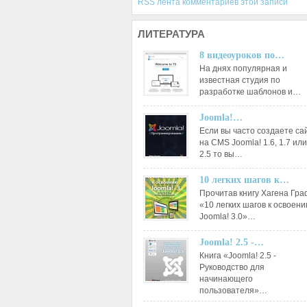
RSS лента комментариев этой записи
ЛИТЕРАТУРА
8 видеоуроков по…
На днях популярная и
известная студия по
разработке шаблонов и…
Joomla!…
Если вы часто создаете са
на CMS Joomla! 1.6, 1.7 или
2.5 то вы…
10 легких шагов к…
Прочитав книгу Хагена Гр
«10 легких шагов к освоен
Joomla! 3.0»…
Joomla! 2.5 -…
Книга «Joomla! 2.5 -
Руководство для
начинающего
пользователя»…