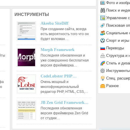
Фото и изобр
Поиск и инде
ИНСТРУМЕНТЫ
Управление 
Akeeba SiteDiff
Поисковая о
При создании сайта, всегда
Социальные 
есть вероятность того что он
будет взломан…
Спорт и игры
Переводы
Morph Framework
Структура и 
йты
Последняя обновленная и
уже совершенно бесплатная
Стиль и диза
версия фреймворка…
Инструменты
CodeLobster PHP…
Спец. расши
афа
Очень мощный и
Разное
ию
многофункциональный
редактор РНР, HTML, CSS,…
JB Zen Grid Framework…
Последняя обновленная
версия фреймворка Zen Grid
от студии…