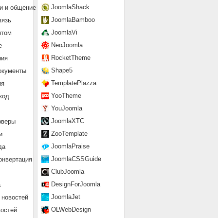
JoomlaShack
и и общение
JoomlaBamboo
вязь
JoomlaVi
нтом
NeoJoomla
е
RocketTheme
ния
Shape5
окументы
TemplatePlazza
ия
YooTheme
код
YouJoomla
JoomlaXTC
рверы
ZooTemplate
и
JoomlaPraise
да
JoomlaCSSGuide
онвертация
ClubJoomla
DesignForJoomla
а
JoomlaJet
 новостей
OLWebDesign
востей