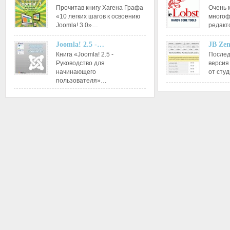
Прочитав книгу Хагена Графа
Очень 
«10 легких шагов к освоению
многоф
Joomla! 3.0»…
редакт
Joomla! 2.5 -…
JB Ze
Книга «Joomla! 2.5 -
Послед
Руководство для
версия
начинающего
от сту
пользователя»…