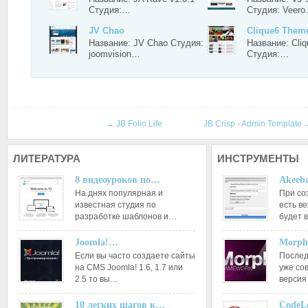
Студия:…
Студия: Veer
JV Chao
Clique6 Them
Название: JV Chao Студия:
Название: Cli
joomvision…
Студия:…
←
JB Folio Life
JB Crisp - Admin Template
ЛИТЕРАТУРА
ИНСТРУМЕНТЫ
8 видеоуроков по…
Akeeba
На днях популярная и
При со
известная студия по
есть ве
разработке шаблонов и…
будет 
Joomla!…
Morph
Если вы часто создаете сайты
Послед
на CMS Joomla! 1.6, 1.7 или
уже со
2.5 то вы…
версия
10 легких шагов к…
CodeL