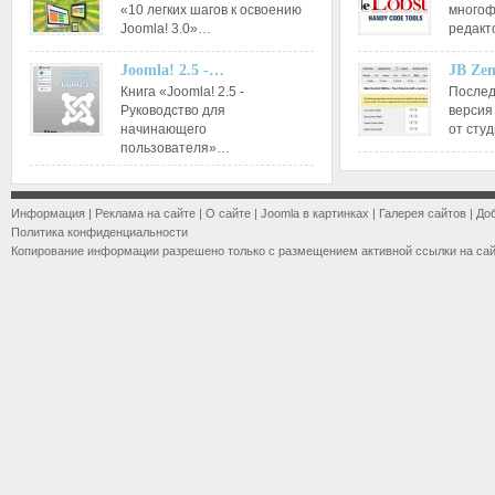
«10 легких шагов к освоению
многоф
Joomla! 3.0»…
редакт
Joomla! 2.5 -…
JB Ze
Книга «Joomla! 2.5 -
Послед
Руководство для
версия
начинающего
от сту
пользователя»…
Информация
|
Реклама на сайте
|
О сайте
|
Joomla в картинках
|
Галерея сайтов
|
До
Политика конфиденциальности
Копирование информации разрешено только с размещением активной ссылки на са