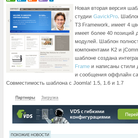
Новая вторая версия ша
студии
GavickPro
. Шабло
T3 Framework, имеет 4 ц
имеет более 40 позиций 
модулей. Шаблон полнос
компонентами K2 и jComm
шаблоне создана интегр
Frame
и написаны стили 
и сообщения оффлайн са
Совместимость шаблона с Joomla! 1.5, 1.6 и 1.7
Партнеры
Загрузка
СКАЧАТЬ
ЗЕРКАЛО
ЗЕРКАЛО №2
ПОХОЖИЕ НОВОСТИ