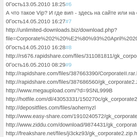
0
Гость
13.05.2010 18:25
#6
А что такое Vip? И где вип - здесь на сайте или на
0
Гость
14.05.2010 16:27
#7
http://unlimited-downloads.biz/download.php?
file=Corporate%202%20%E2%80%93%20April%202
0
Гость
14.05.2010 16:28
#8
http://rs676.rapidshare.com/files/311081811/gk_corpo
0
Гость
16.05.2010 08:29
#9
http://rapidshare.com/files/387663390/CorporateII.rar
http://rapidshare.com/files/387686560/gk_corporate2.
http://www.megaupload.com/?d=9SNL999B
http://hotfile.com/dl/43053331/150270c/gk_corporate2
http://depositfiles.com/files/aohernyzl
http://www.easy-share.com/1910240572/gk_corporate
http://www.ziddu.com/download/9874431/gk_corporate
http://freakshare.net/files/ji3ckz93/gk_corporate2.zip.