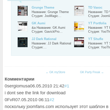
Grunge Theme
TD Vaxoc
Название: Grunge Theme
Название: TD 
Студия: JooMagic…
Студия: Joom
GK Aumi
YT Portfolia
&a Название: GK Aumi
Название: YT P
Студия: GavickPro…
Студия: Yoo
JJ Dark Rational
YT Shufle
Название: JJ Dark Rational
Название: YT 
Студия:…
Студия: Yoo
←
GK myStore
GK Party Freak
→
Комментарии
0
sergiomusa
06.05.2010 21:42
#1
i dont see the link for download
0
FvR
07.05.2010 06:11
#2
поскольку joomfans.com использует этот шаблон в