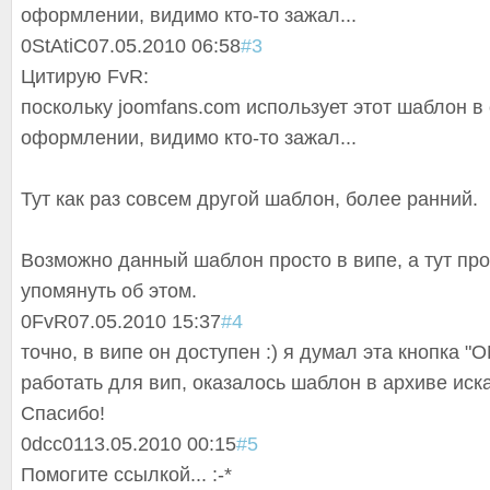
оформлении, видимо кто-то зажал...
0
StAtiC
07.05.2010 06:58
#3
Цитирую FvR:
поскольку joomfans.com использует этот шаблон в
оформлении, видимо кто-то зажал...
Тут как раз совсем другой шаблон, более ранний.
Возможно данный шаблон просто в випе, а тут пр
упомянуть об этом.
0
FvR
07.05.2010 15:37
#4
точно, в випе он доступен :) я думал эта кнопка "
работать для вип, оказалось шаблон в архиве иска
Спасибо!
0
dcc01
13.05.2010 00:15
#5
Помогите ссылкой... :-*