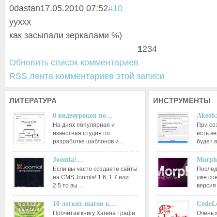
0
dastan
17.05.2010 07:52
#10
ууххх
как засыпали зеркалами %)
1
2
3
4
Обновить список комментариев
RSS лента комментариев этой записи
ЛИТЕРАТУРА
ИНСТРУМЕНТЫ
8 видеоуроков по…
Akeeba
На днях популярная и
При со
известная студия по
есть ве
разработке шаблонов и…
будет 
Joomla!…
Morph
Если вы часто создаете сайты
Послед
на CMS Joomla! 1.6, 1.7 или
уже со
2.5 то вы…
версия
10 легких шагов к…
CodeL
Прочитав книгу Хагена Графа
Очень 