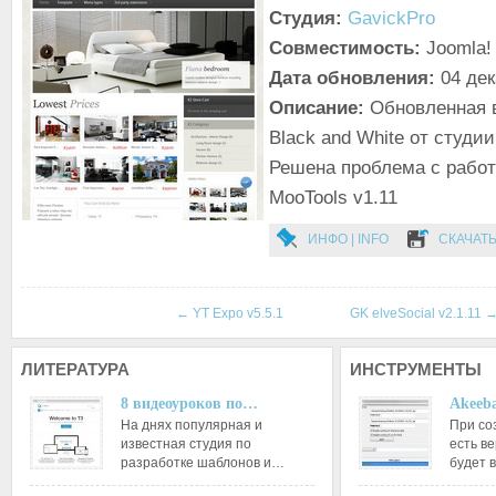
Студия:
GavickPro
Совместимость:
Joomla! 
Дата обновления:
04 де
Описание:
Обновленная 
Black and White от студи
Решена проблема с работ
MooTools v1.11
ИНФО | INFO
СКАЧАТЬ
←
YT Expo v5.5.1
GK elveSocial v2.1.11
ЛИТЕРАТУРА
ИНСТРУМЕНТЫ
8 видеоуроков по…
Akeeba
На днях популярная и
При со
известная студия по
есть ве
разработке шаблонов и…
будет 