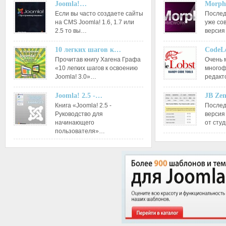
Joomla!…
Morph
Если вы часто создаете сайты
Послед
на CMS Joomla! 1.6, 1.7 или
уже со
2.5 то вы…
версия
10 легких шагов к…
CodeL
Прочитав книгу Хагена Графа
Очень 
«10 легких шагов к освоению
многоф
Joomla! 3.0»…
редакт
Joomla! 2.5 -…
JB Ze
Книга «Joomla! 2.5 -
Послед
Руководство для
версия
начинающего
от сту
пользователя»…