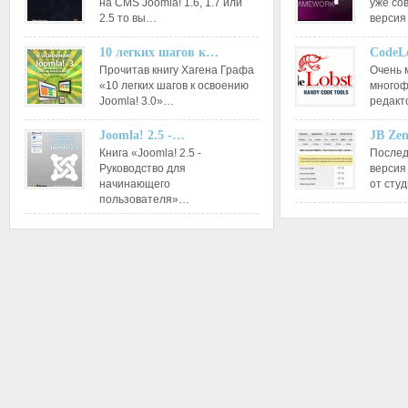
на CMS Joomla! 1.6, 1.7 или
уже со
2.5 то вы…
версия
10 легких шагов к…
CodeL
Прочитав книгу Хагена Графа
Очень 
«10 легких шагов к освоению
многоф
Joomla! 3.0»…
редакт
Joomla! 2.5 -…
JB Ze
Книга «Joomla! 2.5 -
Послед
Руководство для
версия
начинающего
от сту
пользователя»…