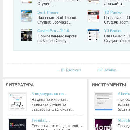
Студия:…
для сайта…
Surf Theme
TD Pankor
Название: Surf Theme
Название: TD 
Студия: JooMagic…
Студия: Joom
GavickPro - J! 1.6…
YJ Books
3 обновленных версии
Название: YJ 
шаблонов Cherry…
Студия: YouJ
←
BT Delicious
BT Holiday
→
ЛИТЕРАТУРА
ИНСТРУМЕНТЫ
8 видеоуроков по…
Akeeba
На днях популярная и
При со
известная студия по
есть ве
разработке шаблонов и…
будет 
Joomla!…
Morph
Если вы часто создаете сайты
Послед