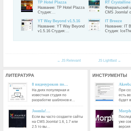
TP Hotel Plazza
RT Crystalline
Название: TP Hotel Plazza
Февральский 
Студия:…
CMS Joomla! 
YT Way Beyond v1.5.16
IT Breeze
Название: YT Way Beyond
Название: IT 
v1.5.16 Студия:…
Студия: IceT
←
JS Relevant
JS Lightfast
→
ЛИТЕРАТУРА
ИНСТРУМЕНТЫ
8 видеоуроков по…
Akeeba
На днях популярная и
При со
известная студия по
есть ве
разработке шаблонов и…
будет 
Joomla!…
Morph
Если вы часто создаете сайты
Послед
на CMS Joomla! 1.6, 1.7 или
уже со
2.5 то вы…
версия