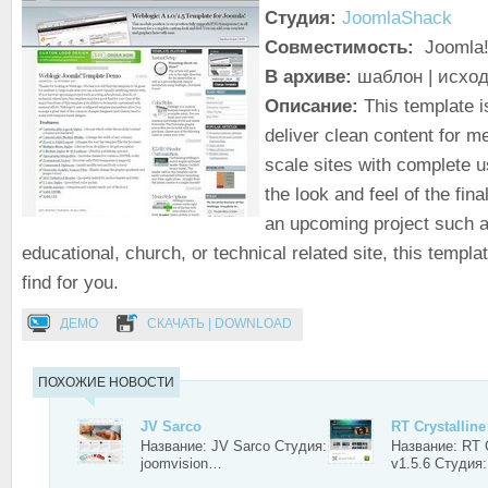
Студия:
JoomlaShack
Совместимость:
Joomla!
В архиве:
шаблон | исхо
Описание:
This template i
deliver clean content for m
scale sites with complete u
the look and feel of the fina
an upcoming project such a
educational, church, or technical related site, this templ
find for you.
ДЕМО
СКАЧАТЬ | DOWNLOAD
ПОХОЖИЕ НОВОСТИ
JV Sarco
RT Crystalline
Название: JV Sarco Студия:
Название: RT C
joomvision…
v1.5.6 Студия