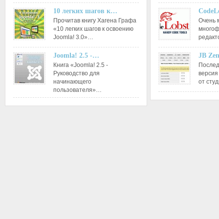
10 легких шагов к…
CodeL
Прочитав книгу Хагена Графа
Очень 
«10 легких шагов к освоению
многоф
Joomla! 3.0»…
редакт
Joomla! 2.5 -…
JB Ze
Книга «Joomla! 2.5 -
Послед
Руководство для
версия
начинающего
от сту
пользователя»…