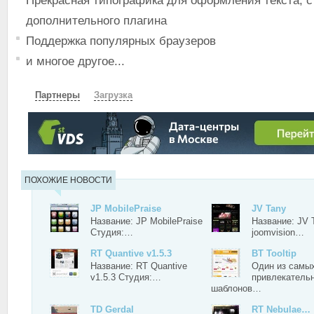
Прекрасная типографика для оформления текста, 
дополнительного плагина
Поддержка популярных браузеров
и многое другое...
Партнеры
Загрузка
СКАЧАТЬ
ЗЕРКАЛО
ЗЕРКАЛО №2
ПОХОЖИЕ НОВОСТИ
JP MobilePraise
JV Tany
Название: JP MobilePraise
Название: JV 
Студия:…
joomvision…
RT Quantive v1.5.3
BT Tooltip
Название: RT Quantive
Один из самы
v1.5.3 Студия:…
привлекатель
шаблонов…
TD Gerdal
RT Nebulae…