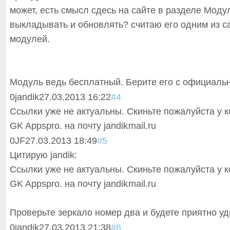
может, есть смысл сдесь на сайте в разделе Моду
выкладывать и обновлять? считаю его одним из 
модулей.
Модуль ведь бесплатный. Берите его с официальн
0
jandik
27.03.2013 16:22
#4
Ссылки уже не актуальны. Скиньте пожалуйста у к
GK Appspro. на почту
jandik
mail.ru
0
JF
27.03.2013 18:49
#5
Цитирую jandik:
Ссылки уже не актуальны. Скиньте пожалуйста у к
GK Appspro. на почту
jandik
mail.ru
Проверьте зеркало номер два и будете приятно у
0
jandik
27.03.2013 21:38
#6