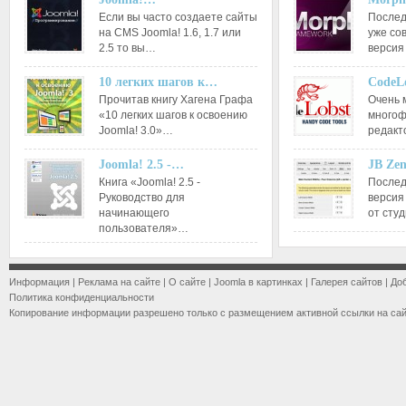
Если вы часто создаете сайты
Послед
на CMS Joomla! 1.6, 1.7 или
уже со
2.5 то вы…
версия
10 легких шагов к…
CodeL
Прочитав книгу Хагена Графа
Очень 
«10 легких шагов к освоению
многоф
Joomla! 3.0»…
редакт
Joomla! 2.5 -…
JB Ze
Книга «Joomla! 2.5 -
Послед
Руководство для
версия
начинающего
от сту
пользователя»…
Информация
|
Реклама на сайте
|
О сайте
|
Joomla в картинках
|
Галерея сайтов
|
До
Политика конфиденциальности
Копирование информации разрешено только с размещением активной ссылки на са