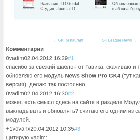
Название: TD Gerdal
Обновленные 
Студия: JoomlaTD…
шаблона Zeph
←
GK Restaurant
GK League News
→
Комментарии
0
vadim
02.04.2012 16:29
#1
спасибо за свежий шаблон от Гавика. скачиваю и 
обновляю его модуль
News Show Pro GK4
(тут ка
версия). делаю так постоянно.
0
vadim
02.04.2012 16:30
#2
может, есть смысл сдесь на сайте в разделе Моду
выкладывать и обновлять? считаю его одним из 
модулей.
+1
vovanx
20.04.2012 10:35
#3
Цитирую vadim: