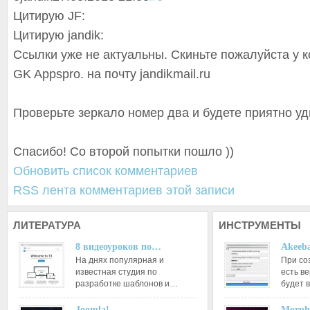
Цитирую JF:
Цитирую jandik:
Ссылки уже не актуальны. Скиньте пожалуйста у к
GK Appspro. на почту
jandik
mail.ru
Проверьте зеркало номер два и будете приятно у
Спасибо! Со второй попытки пошло ))
Обновить список комментариев
RSS лента комментариев этой записи
ЛИТЕРАТУРА
ИНСТРУМЕНТЫ
8 видеоуроков по…
Akeeba
На днях популярная и
При со
известная студия по
есть ве
разработке шаблонов и…
будет 
Joomla!…
Morph