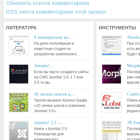
Обновить список комментариев
RSS лента комментариев этой записи
ЛИТЕРАТУРА
ИНСТРУМЕНТЫ
8 видеоуроков по…
Akeeba
На днях популярная и
При со
известная студия по
есть ве
разработке шаблонов и…
будет 
Joomla!…
Morph
Если вы часто создаете сайты
Послед
на CMS Joomla! 1.6, 1.7 или
уже со
2.5 то вы…
версия
10 легких шагов к…
CodeL
Прочитав книгу Хагена Графа
Очень 
«10 легких шагов к освоению
многоф
Joomla! 3.0»…
редакт
Joomla! 2.5 -…
JB Ze
Книга «Joomla! 2.5 -
Послед
Руководство для
версия
начинающего
от сту