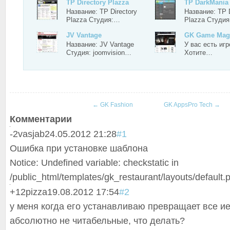
TP Directory Plazza
TP DarkMania
Название: TP Directory
Название: TP 
Plazza Студия:…
Plazza Студи
JV Vantage
GK Game Mag
Название: JV Vantage
У вас есть иг
Студия: joomvision…
Хотите…
←
GK Fashion
GK AppsPro Tech
→
Комментарии
-2
vasjab
24.05.2012 21:28
#1
Ошибка при установке шаблона
Notice: Undefined variable: checkstatic in
/public_html/templates/gk_restaurant/layouts/default.
+1
2pizza
19.08.2012 17:54
#2
у меня когда его устанавливаю превращает все 
абсолютно не читабельные, что делать?