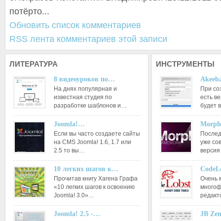
потёрто...
Обновить список комментариев
RSS лента комментариев этой записи
ЛИТЕРАТУРА
ИНСТРУМЕНТЫ
8 видеоуроков по…
Akeeba
На днях популярная и
При со
известная студия по
есть ве
разработке шаблонов и…
будет 
Joomla!…
Morph
Если вы часто создаете сайты
Послед
на CMS Joomla! 1.6, 1.7 или
уже со
2.5 то вы…
версия
10 легких шагов к…
CodeL
Прочитав книгу Хагена Графа
Очень 
«10 легких шагов к освоению
многоф
Joomla! 3.0»…
редакт
Joomla! 2.5 -…
JB Ze