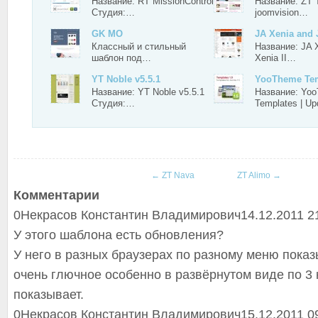
Название: RT MissionControl
Название: ZT 
Студия:…
joomvision…
GK MO
JA Xenia and
Классный и стильный
Название: JA 
шаблон под…
Xenia II…
YT Noble v5.5.1
YooTheme Tem
Название: YT Noble v5.5.1
Название: Yo
Студия:…
Templates | U
←
ZT Nava
ZT Alimo
→
Комментарии
0
Некрасов Константин Владимирович
14.12.2011 2
У этого шаблона есть обновления?
У него в разных браузерах по разному меню показ
очень глючное особенно в развёрнутом виде по 3 
показывает.
0
Некрасов Константин Владимирович
15.12.2011 0