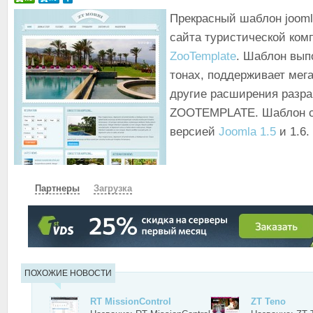
Прекрасный шаблон jooml
сайта туристической ком
ZooTemplate
. Шаблон вып
тонах, поддерживает мег
другие расширения разра
ZOOTEMPLATE. Шаблон с
версией
Joomla 1.5
и 1.6.
Партнеры
Загрузка
СКАЧАТЬ
ЗЕРКАЛО
ЗЕРКАЛО №2
ПОХОЖИЕ НОВОСТИ
RT MissionControl
ZT Teno