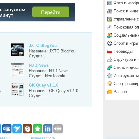
Фото и изобр
Поиск и инде
О №2
Управление 
Поисковая о
Социальные 
Спорт и игры
JXTC BlogYou
Название: JXTC BlogYou
Переводы
Студия:…
Структура и 
NJ J!News
Стиль и диза
Название: NJ J!News
Инструменты
…
Студия: NeoJoomla…
Спец. расши
GK Quay v1.1.0
al
Название: GK Quay v1.1.0
Разное
Студия:…
creen 4
Business Store
→