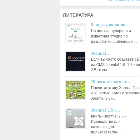
ЛИТЕРАТУРА
8 видеоуроков по…
На днях популярная и
известная студия по
разработке шаблонов и…
Joomla!…
Если вы часто создаете са
на CMS Joomla! 1.6, 1.7 или
2.5 то вы…
10 легких шагов к…
Прочитав книгу Хагена Гр
«10 легких шагов к освоен
Joomla! 3.0»…
Joomla! 2.5 -…
Книга «Joomla! 2.5 -
Руководство для
начинающего
пользователя»…