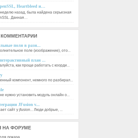
penSSL, Heartbleed и…
 неделю назад, была найдена серьезная
enSSL. Данная…
КОММЕНТАРИИ
льные поля в разн...
олнительное поле (изображение), ото...
нтерактивный план ...
луйста, как проще работать с коорди...
ry
енный компонент, немного по разбирал...
le
не нужно установить модуль онлайн о...
еграции JFusion v...
ет сайт у jfusion... Люди добрые, ...
Я
НА ФОРУМЕ
для показа