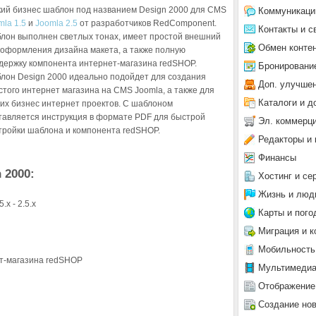
кий бизнес шаблон под названием Design 2000 для CMS
Коммуникаци
mla 1.5
и
Joomla 2.5
от разработчиков RedComponent.
Контакты и с
лон выполнен светлых тонах, имеет простой внешний
Обмен конте
 оформления дизайна макета, а также полную
держку компонента интернет-магазина redSHOP.
Бронировани
лон Design 2000 идеально подойдет для создания
Доп. улучше
стого интернет магазина на CMS Joomla, а также для
Каталоги и д
ких бизнес интернет проектов. С шаблоном
тавляется инструкция в формате PDF для быстрой
Эл. коммерц
тройки шаблона и компонента redSHOP.
Редакторы и 
Финансы
 2000:
Хостинг и се
Жизнь и люд
x - 2.5.x
Карты и пого
Миграция и к
Мобильность
т-магазина redSHOP
Мультимеди
Отображение
Создание но