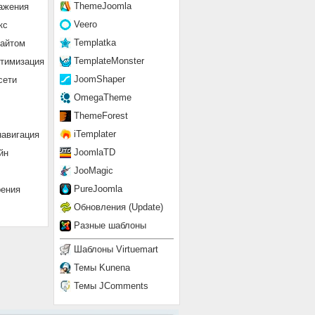
ThemeJoomla
ажения
Veero
кс
Templatka
сайтом
TemplateMonster
птимизация
JoomShaper
сети
OmegaTheme
ThemeForest
iTemplater
навигация
JoomlaTD
йн
JooMagic
PureJoomla
рения
Обновления (Update)
Разные шаблоны
Шаблоны Virtuemart
Темы Kunena
Темы JComments