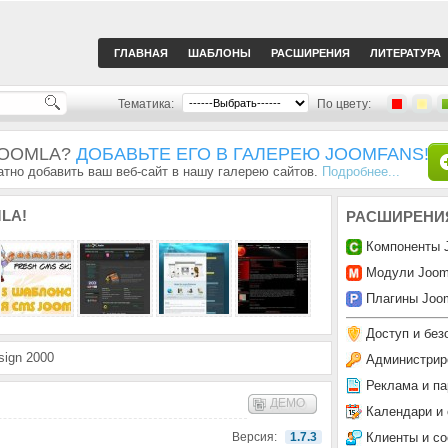
ГЛАВНАЯ
ШАБЛОНЫ
РАСШИРЕНИЯ
ЛИТЕРАТУРА
Тематика:
По цвету:
JOOMLA?
ДОБАВЬТЕ ЕГО В ГАЛЕРЕЮ JOOMFANS!
тно добавить ваш веб-сайт в нашу галерею сайтов.
Подробнее...
LA!
РАСШИРЕНИ
Компоненты 
Модули Joom
Плагины Joom
Доступ и без
ign 2000
Администрир
Реклама и па
ДЕМО
Календари и
Клиенты и с
Версия:
1.7.3