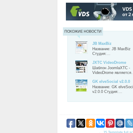
СКАЧАТЬ
ЗЕРКАЛО
ЗЕРКАЛ
ПОХОЖИЕ НОВОСТИ
JB MaxBiz
Название: JB MaxBiz
Студия:…
JXTC VideoDrome
Шаблон JoomlaXTC -
VideoDrome является
GK elveSocial v2.0.0
Название: GK elveSoci
v2.0.0 Студия:…
←
JS Template full s