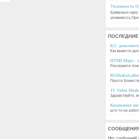
Уязвимость O
Буквально одну
уязвимость Op
ПОСЛЕДНИЕ
K2: дополните
Как вывести доп
HTMLMaps - и
Расскажите пожа
RSMediaGalle
Просто Божеств
JV Video Modu
Здравствуйте, м
Компонент инт
што-то не работа
СООБЩЕНИ
Нет сообщений 