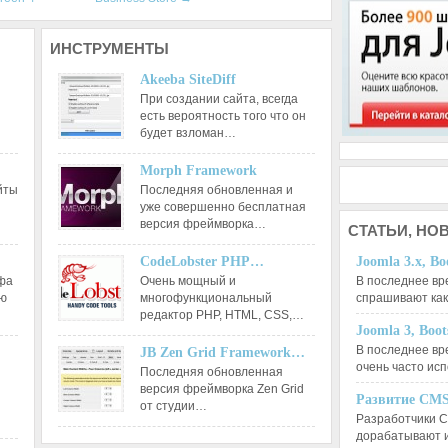
ИНСТРУМЕНТЫ
Akeeba SiteDiff
При создании сайта, всегда
есть вероятность того что он
будет взломан…
Morph Framework
йты
Последняя обновленная и
уже совершенно бесплатная
версия фреймворка…
СТАТЬИ,
НОВ
CodeLobster PHP…
Joomla 3.x, Bo
афа
Очень мощный и
В последнее вр
ию
многофункциональный
спрашивают ка
редактор РНР, HTML, CSS,…
Joomla 3, Boo
В последнее вр
JB Zen Grid Framework…
очень часто ис
Последняя обновленная
версия фреймворка Zen Grid
Развитие CMS
от студии…
Разработчики C
дорабатывают 