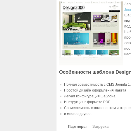
Лег
Joo
Шаб
вид
под
Шаб
про
лег
пос
нас
Особенности шаблона Design
Полная совместимость с CMS Joomla 1.5.
Простой дизайн оформления макета
Легкая конфигурация шаблона
Инструкция в формате PDF
Совместимость с компонентом интерне
и многое другое...
Партнеры
Загрузка