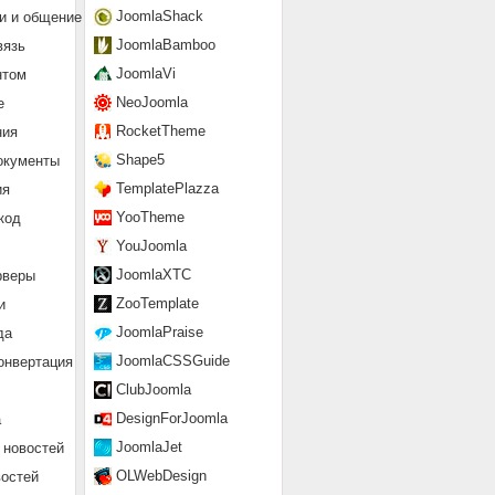
JoomlaShack
и и общение
JoomlaBamboo
вязь
JoomlaVi
нтом
NeoJoomla
е
RocketTheme
ния
Shape5
окументы
TemplatePlazza
ия
YooTheme
код
YouJoomla
JoomlaXTC
рверы
ZooTemplate
и
JoomlaPraise
да
JoomlaCSSGuide
онвертация
ClubJoomla
DesignForJoomla
а
JoomlaJet
 новостей
OLWebDesign
востей