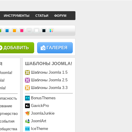
ИНСТРУМЕНТЫ
СТАТЬИ
ФОРУМ
ДОБАВИТЬ
ГАЛЕРЕЯ
ШАБЛОНЫ
JOOMLA!
Я
Шаблоны Joomla 1.5
Joomla!
Шаблоны Joomla 2.5
la!
Шаблоны Joomla 3.3
la!
BonusThemes
опасность
GavickPro
ование
JoomlaJunkie
ртнерство
JoomlArt
 события
IceTheme
ообщества