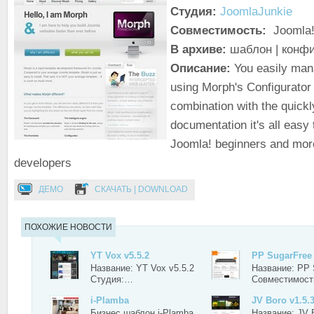
Студия:
JoomlaJunkie
Совместимость:
Joomla!
В архиве:
шаблон | конфи
Описание:
You easily man
using Morph's Configurator
combination with the quickl
documentation it's all easy 
Joomla! beginners and mor
developers
ДЕМО
СКАЧАТЬ | DOWNLOAD
ПОХОЖИЕ НОВОСТИ
YT Vox v5.5.2
PP SugarFree
Название: YT Vox v5.5.2
Название: PP 
Студия:…
Совместимос
i-Plamba
JV Boro v1.5.
Бизнес шаблон i-Plamba
Название: JV B