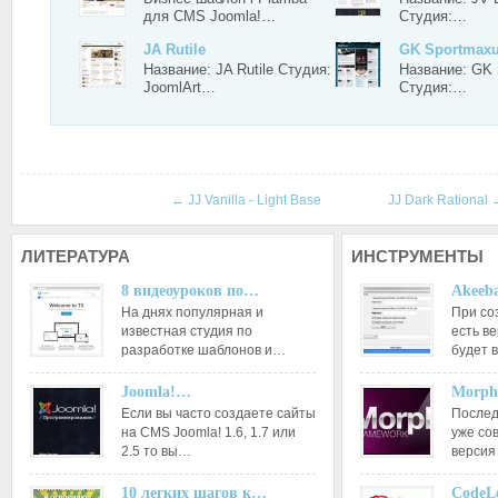
для CMS Joomla!…
Студия:…
JA Rutile
GK Sportmax
Название: JA Rutile Студия:
Название: GK
JoomlArt…
Студия:…
←
JJ Vanilla - Light Base
JJ Dark Rational
ЛИТЕРАТУРА
ИНСТРУМЕНТЫ
8 видеоуроков по…
Akeeba
На днях популярная и
При со
известная студия по
есть ве
разработке шаблонов и…
будет 
Joomla!…
Morph
Если вы часто создаете сайты
Послед
на CMS Joomla! 1.6, 1.7 или
уже со
2.5 то вы…
версия
10 легких шагов к…
CodeL