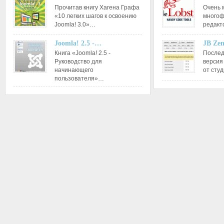
Прочитав книгу Хагена Графа
Очень 
«10 легких шагов к освоению
многоф
Joomla! 3.0»…
редакт
Joomla! 2.5 -…
JB Ze
Книга «Joomla! 2.5 -
Послед
Руководство для
версия
начинающего
от сту
пользователя»…