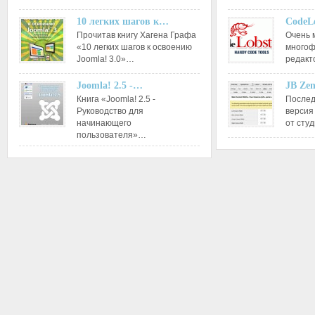
10 легких шагов к…
CodeL
Прочитав книгу Хагена Графа
Очень 
«10 легких шагов к освоению
многоф
Joomla! 3.0»…
редакт
Joomla! 2.5 -…
JB Ze
Книга «Joomla! 2.5 -
Послед
Руководство для
версия
начинающего
от сту
пользователя»…