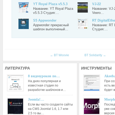
YT Royal Plaza v5.5.3
VJ-22
Название: YT Royal Plaza
Название: VJ-
v5.5.3 Студия:…
Veero…
S5 Appwonder
RT DigitalEthe
Appwonder прекрасный
Название: RT D
шаблон выполненый…
Студия:…
←
BT Woovie
BT Solidarity
→
ЛИТЕРАТУРА
ИНСТРУМЕНТЫ
8 видеоуроков по…
Akeeba
На днях популярная и
При со
известная студия по
есть ве
разработке шаблонов и…
будет 
Joomla!…
Morph
Если вы часто создаете сайты
Послед
на CMS Joomla! 1.6, 1.7 или
уже со
2.5 то вы…
версия