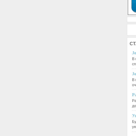
СТ
J
В 
с
J
В 
оч
Р
Ра
д
У
Бу
у