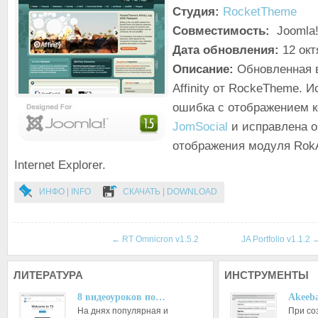
Студия:
RocketTheme
Совместимость:
Joomla!
Дата обновления:
12 окт
Описание:
Обновленная 
Affinity от RockeTheme. 
ошибка с отображением 
JomSocial
и исправлена 
отображения модуля RokA
Internet Explorer.
ИНФО | INFO
СКАЧАТЬ | DOWNLOAD
←
RT Omnicron v1.5.2
JA Portfolio v1.1.2
ЛИТЕРАТУРА
ИНСТРУМЕНТЫ
8 видеоуроков по…
Akeeba
На днях популярная и
При со