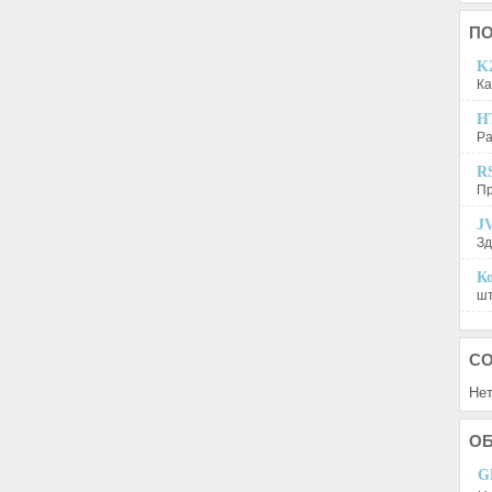
П
K2
Ка
H
Ра
R
Пр
JV
Зд
Ко
шт
С
Нет
О
G