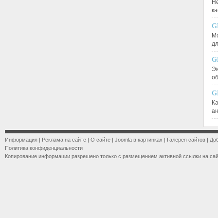
Не
к
G
М
д
G
Эк
о
G
К
а
Информация
|
Реклама на сайте
|
О сайте
|
Joomla в картинках
|
Галерея сайтов
|
До
Политика конфиденциальности
Копирование информации разрешено только с размещением активной ссылки на са