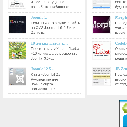
известная студия по
есть ве
разработке шаблонов и…
будет 
Joomla!…
Morph
Если вы часто создаете сайты
Послед
на CMS Joomla! 1.6, 1.7 или
уже со
2.5 то вы…
версия
10 легких шагов к…
CodeL
Прочитав книгу Хагена Графа
Очень 
«10 легких шагов к освоению
многоф
Joomla! 3.0»…
редакт
Joomla! 2.5 -…
JB Ze
Книга «Joomla! 2.5 -
Послед
Руководство для
версия
начинающего
от сту
пользователя»…