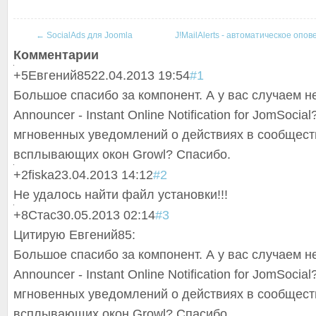
←
SocialAds для Joomla
J!MailAlerts - автоматическое опо
Комментарии
+5
Евгений85
22.04.2013 19:54
#1
Большое спасибо за компонент. А у вас случаем не
Announcer - Instant Online Notification for JomSocia
мгновенных уведомлений о действиях в сообщест
всплывающих окон Growl? Спасибо.
+2
fiska
23.04.2013 14:12
#2
Не удалось найти файл установки!!!
+8
Стаc
30.05.2013 02:14
#3
Цитирую Евгений85:
Большое спасибо за компонент. А у вас случаем не
Announcer - Instant Online Notification for JomSocia
мгновенных уведомлений о действиях в сообщест
всплывающих окон Growl? Спасибо.