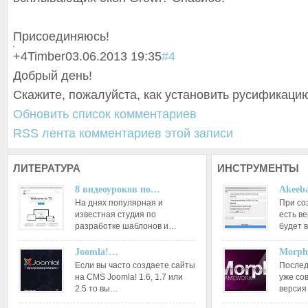
Присоединяюсь!
+4
Timber
03.06.2013 19:35
#4
Добрый день!
Скажите, пожалуйста, как установить русификаци
Обновить список комментариев
RSS лента комментариев этой записи
ЛИТЕРАТУРА
ИНСТРУМЕНТЫ
8 видеоуроков по…
Akeeba
На днях популярная и
При со
известная студия по
есть ве
разработке шаблонов и…
будет 
Joomla!…
Morph
Если вы часто создаете сайты
Послед
на CMS Joomla! 1.6, 1.7 или
уже со
2.5 то вы…
версия