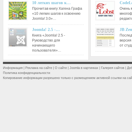
10 легких шагов к…
CodeL
Прочитав книгу Хагена Графа
Очень 
«10 легких шагов к освоению
многоф
Joomla! 3.0»…
редакт
Joomla! 2.5 -…
JB Ze
Книга «Joomla! 2.5 -
Послед
Руководство для
версия
начинающего
от сту
пользователя»…
Информация
|
Реклама на сайте
|
О сайте
|
Joomla в картинках
|
Галерея сайтов
|
До
Политика конфиденциальности
Копирование информации разрешено только с размещением активной ссылки на са