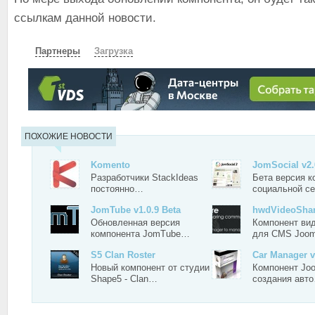
ссылкам данной новости.
Партнеры
Загрузка
СКАЧАТЬ
ЗЕРКАЛО
ЗЕРКАЛО №2
ПОХОЖИЕ НОВОСТИ
Komento
JomSocial v2
Разработчики StackIdeas
Бета версия к
постоянно…
социальной с
JomTube v1.0.9 Beta
hwdVideoSha
Обновленная версия
Компонент вид
компонента JomTube…
для CMS Joo
S5 Clan Roster
Car Manager v
Новый компонент от студии
Компонент Joo
Shape5 - Clan…
создания авт