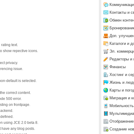
Коммуникаци
Контакты и с
Обмен конте
Бронировани
Доп. улучше
Каталоги и д
rating text.
to show repective icons.
Эл. коммерц
Редакторы и 
ect privacy.
Финансы
rencing issue.
Хостинг и се
on-default is selected.
Жизнь и люд
Карты и пого
the correct content.
Миграция и к
de 500 error.
isting on frontpage.
Мобильность
 backend.
Мультимеди
 defined.
Отображение
n using JCE 2.0 beta 8.
t have any blog posts.
Создание но