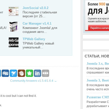
JomSocial v2.0.2
нт
Последняя стабильная
версия (от 25…
Car Manager v1.4.1
MLA!
Компонент Joomla! для
создания авто…
TPWeb Gallery
TPWeb Gallery новый
уникальный…
СТАТЬИ,
НОВ
Joomla 3.x, Bo
В последнее вр
спрашивают ка
Joomla 3, Boo
Community Answers v1.5.4/1.6.4
→
В последнее вр
очень часто ис
is cool but I can not find it.
Развитие CMS
Разработчики C
я.
дорабатывают 