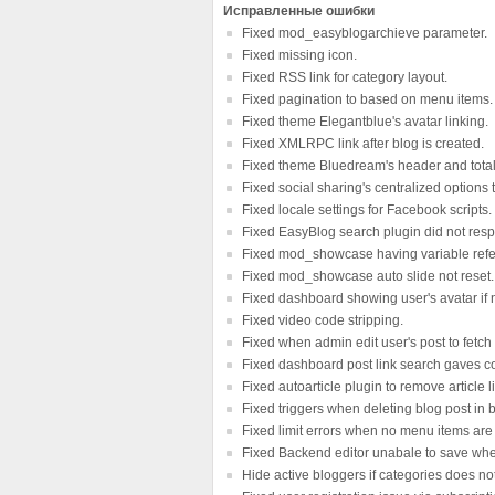
Исправленные ошибки
Fixed mod_easyblogarchieve parameter.
Fixed missing icon.
Fixed RSS link for category layout.
Fixed pagination to based on menu items.
Fixed theme Elegantblue's avatar linking.
Fixed XMLRPC link after blog is created.
Fixed theme Bluedream's header and total 
Fixed social sharing's centralized options 
Fixed locale settings for Facebook scripts.
Fixed EasyBlog search plugin did not resp
Fixed mod_showcase having variable refe
Fixed mod_showcase auto slide not reset.
Fixed dashboard showing user's avatar if n
Fixed video code stripping.
Fixed when admin edit user's post to fetch 
Fixed dashboard post link search gaves co
Fixed autoarticle plugin to remove article l
Fixed triggers when deleting blog post in
Fixed limit errors when no menu items are
Fixed Backend editor unabale to save whe
Hide active bloggers if categories does no