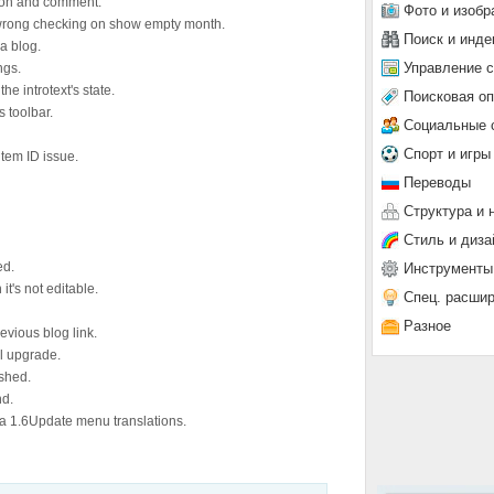
tion and comment.
Фото и изобр
rong checking on show empty month.
Поиск и инде
a blog.
Управление 
ngs.
he introtext's state.
Поисковая о
 toolbar.
Социальные 
Спорт и игры
item ID issue.
Переводы
Структура и 
Стиль и диза
ed.
Инструменты
's not editable.
Спец. расши
Разное
evious blog link.
ll upgrade.
eshed.
nd.
la 1.6Update menu translations.