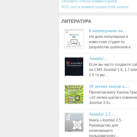
Обновить список комментариев
RSS лента комментариев этой записи
ЛИТЕРАТУРА
8 видеоуроков по…
На днях популярная и
известная студия по
разработке шаблонов и…
Joomla!…
Если вы часто создаете са
на CMS Joomla! 1.6, 1.7 или
2.5 то вы…
10 легких шагов к…
Прочитав книгу Хагена Гр
«10 легких шагов к освоен
Joomla! 3.0»…
Joomla! 2.5 -…
Книга «Joomla! 2.5 -
Руководство для
начинающего
пользователя»…