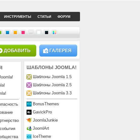
ИНСТРУМЕНТЫ
СТАТЬИ
ФОРУМ
ДОБАВИТЬ
ГАЛЕРЕЯ
ШАБЛОНЫ
JOOMLA!
Я
Шаблоны Joomla 1.5
Joomla!
Шаблоны Joomla 2.5
la!
Шаблоны Joomla 3.3
la!
BonusThemes
опасность
GavickPro
ование
JoomlaJunkie
ртнерство
JoomlArt
 события
IceTheme
ообщества