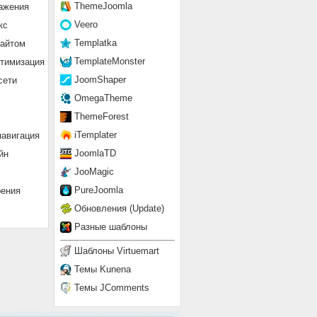
ThemeJoomla
ажения
Veero
кс
Templatka
сайтом
TemplateMonster
птимизация
JoomShaper
сети
OmegaTheme
ThemeForest
iTemplater
навигация
JoomlaTD
йн
JooMagic
PureJoomla
рения
Обновления (Update)
Разные шаблоны
Шаблоны Virtuemart
Темы Kunena
Темы JComments