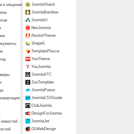
JoomlaShack
и и общение
JoomlaBamboo
вязь
JoomlaVi
нтом
NeoJoomla
е
RocketTheme
ния
Shape5
окументы
TemplatePlazza
ия
YooTheme
код
YouJoomla
JoomlaXTC
рверы
ZooTemplate
и
JoomlaPraise
да
JoomlaCSSGuide
онвертация
ClubJoomla
DesignForJoomla
а
JoomlaJet
 новостей
OLWebDesign
востей