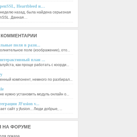
penSSL, Heartbleed и…
 неделю назад, была найдена серьезная
enSSL. Данная…
КОММЕНТАРИИ
льные поля в разн...
олнительное поле (изображение), ото...
нтерактивный план ...
луйста, как проще работать с коорди...
ry
енный компонент, немного по разбирал...
le
не нужно установить модуль онлайн о...
еграции JFusion v...
ет сайт у jfusion... Люди добрые, ...
Я
НА ФОРУМЕ
для показа