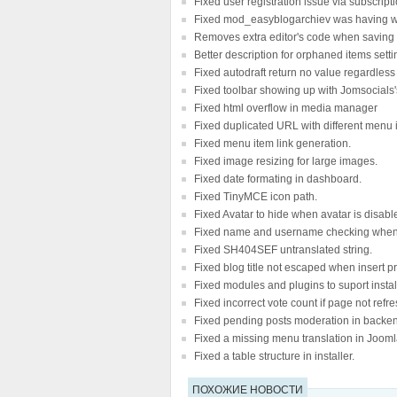
Fixed user registration issue via subscrip
Fixed mod_easyblogarchiev was having w
Removes extra editor's code when saving 
Better description for orphaned items setti
Fixed autodraft return no value regardless t
Fixed toolbar showing up with Jomsocials's
Fixed html overflow in media manager
Fixed duplicated URL with different menu 
Fixed menu item link generation.
Fixed image resizing for large images.
Fixed date formating in dashboard.
Fixed TinyMCE icon path.
Fixed Avatar to hide when avatar is disabl
Fixed name and username checking when it
Fixed SH404SEF untranslated string.
Fixed blog title not escaped when insert pr
Fixed modules and plugins to suport insta
Fixed incorrect vote count if page not refr
Fixed pending posts moderation in backe
Fixed a missing menu translation in Joom
Fixed a table structure in installer.
ПОХОЖИЕ НОВОСТИ