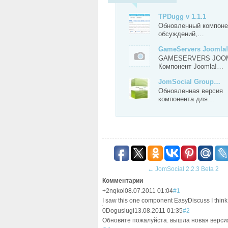
TPDugg v 1.1.1
Обновленный компоне
обсуждений,…
GameServers Joomla!
GAMESERVERS JOO
Компонент Joomla!…
JomSocial Group…
Обновленная версия
компонента для…
←
JomSocial 2.2.3 Beta 2
Комментарии
+2
nqkoi
08.07.2011 01:04
#1
I saw this one component EasyDiscuss I think it 
0
Doguslugi
13.08.2011 01:35
#2
Обновите пожалуйста. вышла новая верси