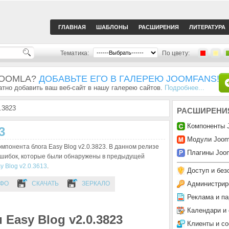
ГЛАВНАЯ
ШАБЛОНЫ
РАСШИРЕНИЯ
ЛИТЕРАТУРА
Тематика:
По цвету:
JOOMLA?
ДОБАВЬТЕ ЕГО В ГАЛЕРЕЮ JOOMFANS!
тно добавить ваш веб-сайт в нашу галерею сайтов.
Подробнее...
.3823
РАСШИРЕНИ
Компоненты 
3
Модули Joom
мпонента блога Easy Blog v2.0.3823. В данном релизе
Плагины Joom
ошибок, которые были обнаружены в предыдущей
y Blog v2.0.3613
.
Доступ и без
Администрир
ФО
СКАЧАТЬ
ЗЕРКАЛО
Реклама и па
Календари и
 Easy Blog v2.0.3823
Клиенты и с