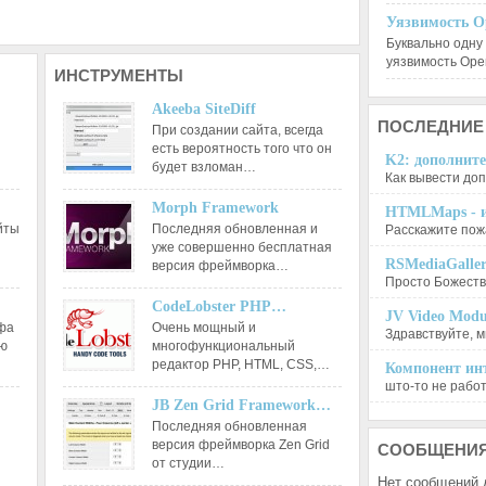
Уязвимость O
Буквально одну
уязвимость Op
ИНСТРУМЕНТЫ
Akeeba SiteDiff
ПОСЛЕДНИЕ
При создании сайта, всегда
есть вероятность того что он
K2: дополните
будет взломан…
Как вывести доп
Morph Framework
HTMLMaps - и
йты
Последняя обновленная и
Расскажите пожа
уже совершенно бесплатная
RSMediaGalle
версия фреймворка…
Просто Божеств
CodeLobster PHP…
JV Video Modu
афа
Очень мощный и
Здравствуйте, м
ию
многофункциональный
редактор РНР, HTML, CSS,…
Компонент инт
што-то не работа
JB Zen Grid Framework…
Последняя обновленная
версия фреймворка Zen Grid
СООБЩЕНИ
от студии…
Нет сообщений 