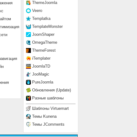
ThemeJoomla
ажения
Veero
кс
Templatka
сайтом
TemplateMonster
птимизация
JoomShaper
сети
OmegaTheme
ThemeForest
iTemplater
навигация
JoomlaTD
йн
JooMagic
PureJoomla
рения
Обновления (Update)
Разные шаблоны
Шаблоны Virtuemart
Темы Kunena
Темы JComments