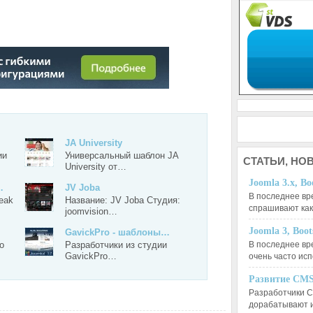
JA University
ии
Универсальный шаблон JA
СТАТЬИ,
НОВ
University от…
Joomla 3.x, Bo
…
JV Joba
В последнее вр
eak
Название: JV Joba Студия:
спрашивают ка
joomvision…
Joomla 3, Boo
GavickPro - шаблоны…
o
Разработчики из студии
В последнее вр
GavickPro…
очень часто ис
Развитие CMS
Разработчики C
дорабатывают 