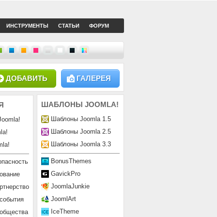
ИНСТРУМЕНТЫ
СТАТЬИ
ФОРУМ
ДОБАВИТЬ
ГАЛЕРЕЯ
ШАБЛОНЫ
JOOMLA!
Я
Шаблоны Joomla 1.5
Joomla!
Шаблоны Joomla 2.5
la!
Шаблоны Joomla 3.3
la!
BonusThemes
опасность
GavickPro
ование
JoomlaJunkie
ртнерство
JoomlArt
 события
IceTheme
ообщества