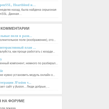
penSSL, Heartbleed и…
 неделю назад, была найдена серьезная
enSSL. Данная…
КОММЕНТАРИИ
льные поля в разн...
олнительное поле (изображение), ото...
нтерактивный план ...
луйста, как проще работать с коорди...
ry
енный компонент, немного по разбирал...
le
не нужно установить модуль онлайн о...
еграции JFusion v...
ет сайт у jfusion... Люди добрые, ...
Я
НА ФОРУМЕ
для показа