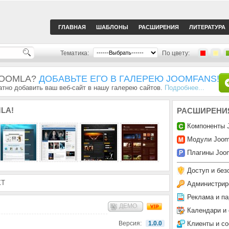
ГЛАВНАЯ
ШАБЛОНЫ
РАСШИРЕНИЯ
ЛИТЕРАТУРА
Тематика:
По цвету:
JOOMLA?
ДОБАВЬТЕ ЕГО В ГАЛЕРЕЮ JOOMFANS!
тно добавить ваш веб-сайт в нашу галерею сайтов.
Подробнее...
LA!
РАСШИРЕНИ
Компоненты 
Модули Joom
Плагины Joom
Доступ и без
XT
Администрир
Реклама и па
ДЕМО
Календари и
Клиенты и с
Версия:
1.0.0