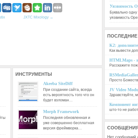
Уязвимость O
Буквально одну
tix
JXTC Mixology
→
уязвимость Op
ПОСЛЕДНИЕ
K2: дополните
Как вывести доп
HTMLMaps - и
Расскажите пожа
ИНСТРУМЕНТЫ
RSMediaGalle
Просто Божеств
Akeeba SiteDiff
При создании сайта, всегда
JV Video Modu
есть вероятность того что он
Здравствуйте, м
будет взломан…
Компонент инт
што-то не работа
Morph Framework
йты
Последняя обновленная и
уже совершенно бесплатная
СООБЩЕНИ
версия фреймворка…
Нет сообщений 