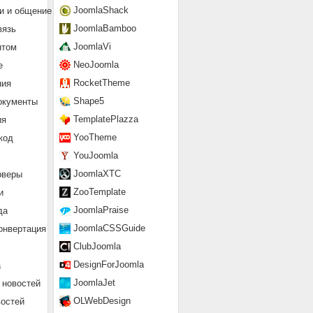
JoomlaShack
и и общение
JoomlaBamboo
вязь
JoomlaVi
нтом
NeoJoomla
е
RocketTheme
ния
Shape5
окументы
TemplatePlazza
ия
YooTheme
код
YouJoomla
JoomlaXTC
рверы
ZooTemplate
и
JoomlaPraise
да
JoomlaCSSGuide
онвертация
ClubJoomla
DesignForJoomla
а
JoomlaJet
 новостей
OLWebDesign
востей