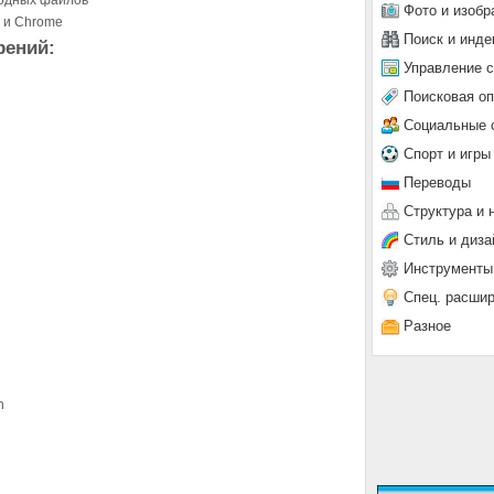
одных файлов
Фото и изобр
a и Chrome
Поиск и инде
рений:
Управление 
Поисковая о
Социальные 
Спорт и игры
Переводы
Структура и 
Стиль и диза
Инструменты
Спец. расши
Разное
n