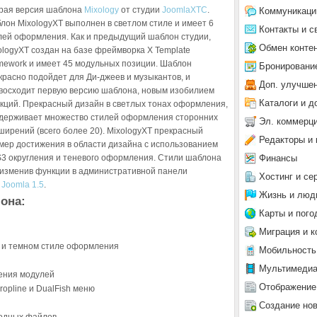
рая версия шаблона
Mixology
от студии
JoomlaXTC
.
Коммуникаци
лон MixologyXT выполнен в светлом стиле и имеет 6
Контакты и с
лей оформления. Как и предыдущий шаблон студии,
Обмен конте
ologyXT создан на базе фреймворка X Template
mework и имеет 45 модульных позиции. Шаблон
Бронировани
красно подойдет для Ди-джеев и музыкантов, и
Доп. улучше
восходит первую версию шаблона, новым изобилием
Каталоги и д
кций. Прекрасный дизайн в светлых тонах оформления,
держивает множество стилей оформления сторонних
Эл. коммерц
ширений (всего более 20). MixologyXT прекрасный
Редакторы и 
мер достижения в области дизайна с использованием
Финансы
3 округления и теневого оформления. Стили шаблона
о изменив функции в административной панели
Хостинг и се
а
Joomla 1.5
.
Жизнь и люд
она:
Карты и пого
Миграция и к
м и темном стиле оформления
Мобильность
Мультимеди
ения модулей
Отображение
Dropline и DualFish меню
Создание но