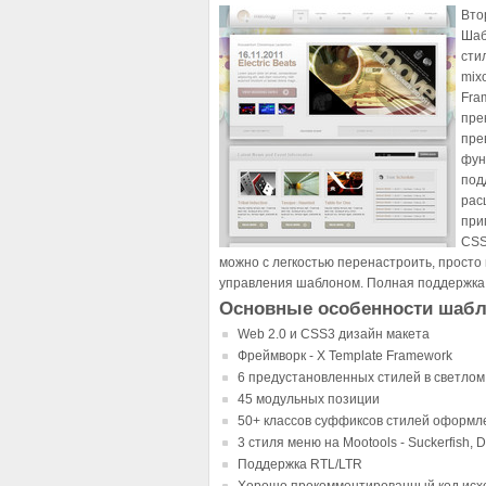
Вто
Шаб
сти
mix
Fra
пре
пре
фун
под
рас
при
CSS
можно с легкостью перенастроить, прост
управления шаблоном. Полная поддержк
Основные особенности шабл
Web 2.0 и CSS3 дизайн макета
Фреймворк - X Template Framework
6 предустановленных стилей в светло
45 модульных позиции
50+ классов суффиксов стилей оформл
3 стиля меню на Mootools - Suckerfish, 
Поддержка RTL/LTR