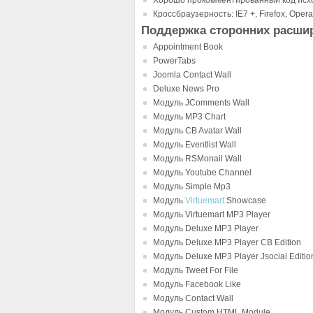
Хорошо прокомментированный код исх
Кроссбраузерность: IE7 +, Firefox, Oper
Поддержка сторонних расши
Appointment Book
PowerTabs
Joomla Contact Wall
Deluxe News Pro
Модуль JComments Wall
Модуль MP3 Chart
Модуль CB Avatar Wall
Модуль Eventlist Wall
Модуль RSMonail Wall
Модуль Youtube Channel
Модуль Simple Mp3
Модуль
Virtuemart
Showcase
Модуль Virtuemart MP3 Player
Модуль Deluxe MP3 Player
Модуль Deluxe MP3 Player CB Edition
Модуль Deluxe MP3 Player Jsocial Editio
Модуль Tweet For File
Модуль Facebook Like
Модуль Contact Wall
Модуль Custom HTML Module