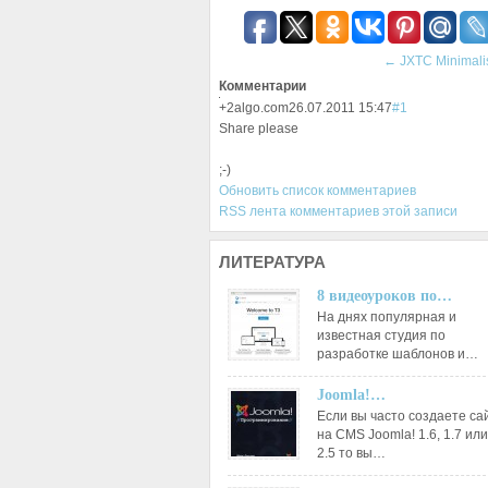
←
JXTC Minimalis
Комментарии
+2
algo.com
26.07.2011 15:47
#1
Share please
;-)
Обновить список комментариев
RSS лента комментариев этой записи
ЛИТЕРАТУРА
8 видеоуроков по…
На днях популярная и
известная студия по
разработке шаблонов и…
Joomla!…
Если вы часто создаете са
на CMS Joomla! 1.6, 1.7 или
2.5 то вы…