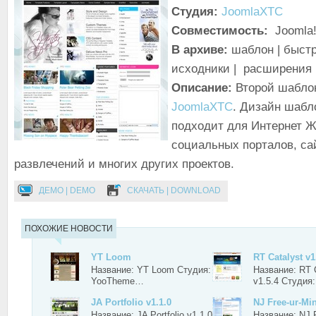
Студия:
JoomlaXTC
Совместимость:
Joomla!
В архиве:
шаблон | быстр
исходники | расширения
Описание:
Второй шабло
JoomlaXTC
. Дизайн шабл
подходит для Интернет Ж
социальных порталов, са
развлечений и многих других проектов.
ДЕМО | DEMO
СКАЧАТЬ | DOWNLOAD
ПОХОЖИЕ НОВОСТИ
YT Loom
RT Catalyst v1
Название: YT Loom Студия:
Название: RT 
YooTheme…
v1.5.4 Студия
JA Portfolio v1.1.0
NJ Free-ur-Mi
Название: JA Portfolio v1.1.0
Название: NJ F