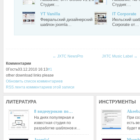
Студия:…
Студия:…
YT Vanilla
IT Corporate
Февральский дизайнерский
Июльский шаб
шаблон joomla…
Corporate от…
←
JXTC NewsPro
JXTC Music Label
→
Комментарии
0
Гость
03.12.2010 16:13
#1
other download links please
Обновить список комментариев
RSS лента комментариев этой записи
ЛИТЕРАТУРА
ИНСТРУМЕНТЫ
8 видеоуроков по…
Akeeba
На днях популярная и
При со
известная студия по
есть ве
разработке шаблонов и…
будет 
Joomla!…
Morph