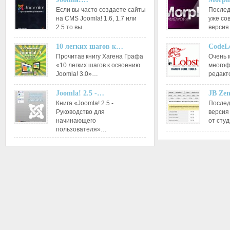
Если вы часто создаете сайты
Послед
на CMS Joomla! 1.6, 1.7 или
уже со
2.5 то вы…
версия
10 легких шагов к…
CodeL
Прочитав книгу Хагена Графа
Очень 
«10 легких шагов к освоению
многоф
Joomla! 3.0»…
редакт
Joomla! 2.5 -…
JB Ze
Книга «Joomla! 2.5 -
Послед
Руководство для
версия
начинающего
от сту
пользователя»…