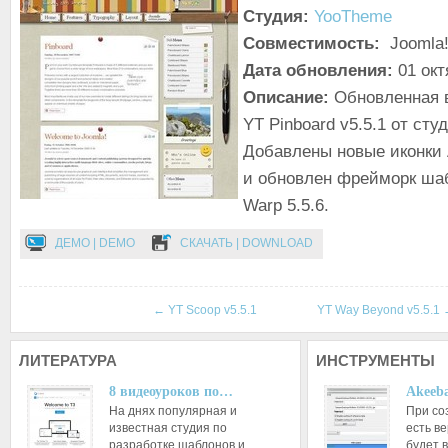
Студия:
YooTheme
Совместимость:
Joomla!
Дата обновления:
01 окт
Описание:
Обновленная 
YT Pinboard v5.5.1 от ст
Добавлены новые иконки A
и обновлен фрейморк ша
Warp 5.5.6.
ДЕМО | DEMO
СКАЧАТЬ | DOWNLOAD
←
YT Scoop v5.5.1
YT Way Beyond v5.5.1
ЛИТЕРАТУРА
ИНСТРУМЕНТЫ
8 видеоуроков по…
Akeeba
На днях популярная и
При со
известная студия по
есть ве
разработке шаблонов и…
будет 