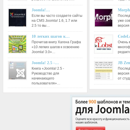
Joomla!…
Morph
Если вы часто создаете сайты
Послед
на CMS Joomla! 1.6, 1.7 или
уже со
2.5 то вы…
версия
10 легких шагов к…
CodeL
Прочитав книгу Хагена Графа
Очень 
«10 легких шагов к освоению
многоф
Joomla! 3.0»…
редакт
Joomla! 2.5 -…
JB Ze
Книга «Joomla! 2.5 -
Послед
Руководство для
версия
начинающего
от сту
пользователя»…