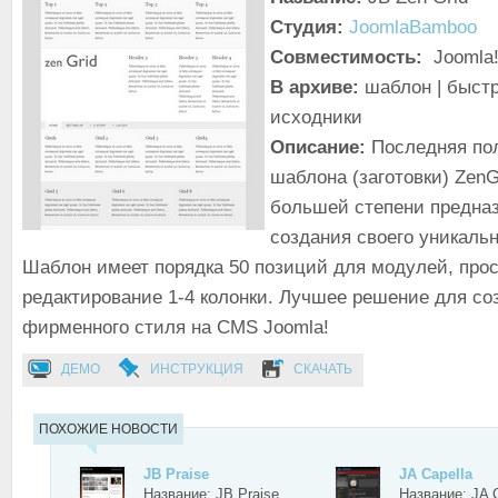
Студия:
JoomlaBamboo
Совместимость:
Joomla!
В архиве:
шаблон | быстр
исходники
Описание:
Последняя по
шаблона (заготовки) ZenG
большей степени предна
создания своего уникальн
Шаблон имеет порядка 50 позиций для модулей, про
редактирование 1-4 колонки. Лучшее решение для со
фирменного стиля на CMS Joomla!
ДЕМО
ИНСТРУКЦИЯ
СКАЧАТЬ
ПОХОЖИЕ НОВОСТИ
JB Praise
JA Capella
Название: JB Praise
Название: JA C