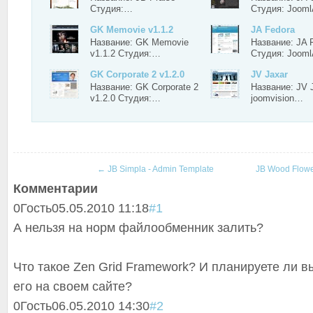
Студия:…
Студия: Joom
GK Memovie v1.1.2
JA Fedora
Название: GK Memovie
Название: JA 
v1.1.2 Студия:…
Студия: Joom
GK Corporate 2 v1.2.0
JV Jaxar
Название: GK Corporate 2
Название: JV 
v1.2.0 Студия:…
joomvision…
←
JB Simpla - Admin Template
JB Wood Flow
Комментарии
0
Гость
05.05.2010 11:18
#1
А нельзя на норм файлообменник залить?
Что такое Zen Grid Framework? И планируете ли в
его на своем сайте?
0
Гость
06.05.2010 14:30
#2