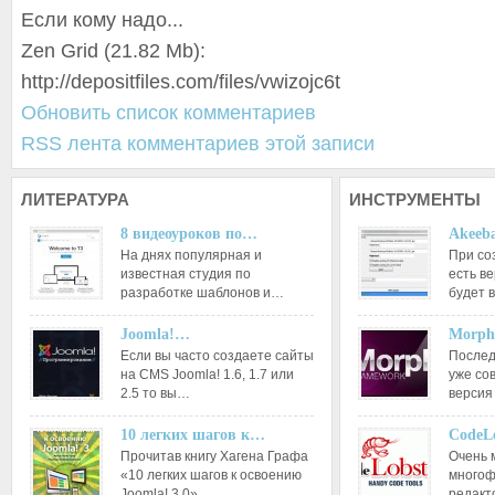
Если кому надо...
Zen Grid (21.82 Mb):
http://depositfiles.com/files/vwizojc6t
Обновить список комментариев
RSS лента комментариев этой записи
ЛИТЕРАТУРА
ИНСТРУМЕНТЫ
8 видеоуроков по…
Akeeba
На днях популярная и
При со
известная студия по
есть ве
разработке шаблонов и…
будет 
Joomla!…
Morph
Если вы часто создаете сайты
Послед
на CMS Joomla! 1.6, 1.7 или
уже со
2.5 то вы…
версия
10 легких шагов к…
CodeL
Прочитав книгу Хагена Графа
Очень 
«10 легких шагов к освоению
многоф
Joomla! 3.0»…
редакт