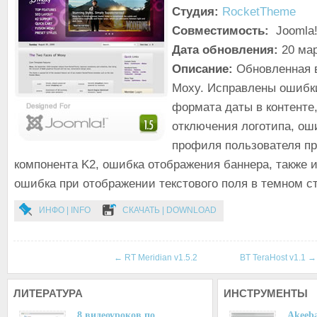
Студия:
RocketTheme
Совместимость:
Joomla!
Дата обновления:
20 мар
Описание:
Обновленная 
Moxy. Исправлены ошибк
формата даты в контенте
отключения логотипа, ош
профиля пользователя п
компонента K2, ошибка отображения баннера, также 
ошибка при отображении текстового поля в темном с
ИНФО | INFO
СКАЧАТЬ | DOWNLOAD
←
RT Meridian v1.5.2
BT TeraHost v1.1
→
ЛИТЕРАТУРА
ИНСТРУМЕНТЫ
8 видеоуроков по…
Akeeba