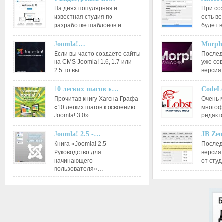
На днях популярная и
При со
известная студия по
есть ве
разработке шаблонов и…
будет 
Joomla!…
Morph
Если вы часто создаете сайты
Послед
на CMS Joomla! 1.6, 1.7 или
уже со
2.5 то вы…
версия
10 легких шагов к…
CodeL
Прочитав книгу Хагена Графа
Очень 
«10 легких шагов к освоению
многоф
Joomla! 3.0»…
редакт
Joomla! 2.5 -…
JB Ze
Книга «Joomla! 2.5 -
Послед
Руководство для
версия
начинающего
от сту
пользователя»…