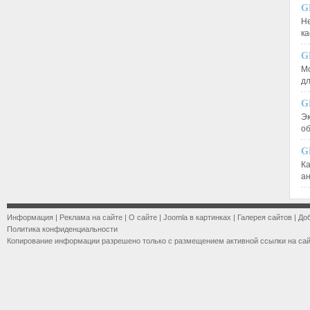
G
Не
к
G
М
д
G
Эк
о
G
К
а
Информация
|
Реклама на сайте
|
О сайте
|
Joomla в картинках
|
Галерея сайтов
|
До
Политика конфиденциальности
Копирование информации разрешено только с размещением активной ссылки на са