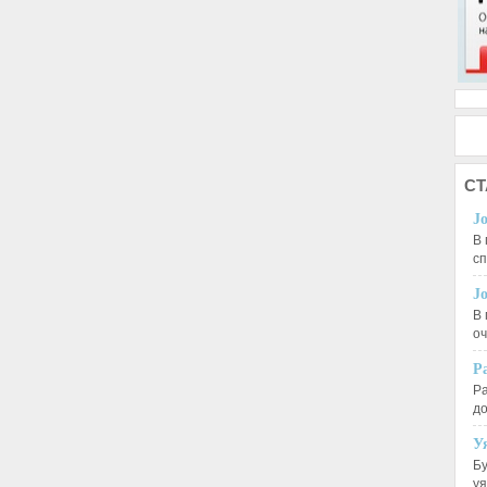
СТ
J
В 
с
J
В 
оч
Р
Ра
д
У
Бу
у