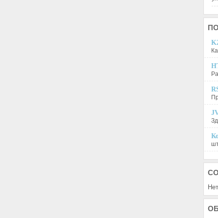
П
K2
Ка
H
Ра
R
Пр
JV
Зд
Ко
шт
С
Нет
О