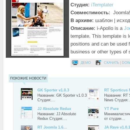
Студия:
iTemplater
Совместимость:
Joomla!
В архиве:
шаблон | исхо
Описание:
i-Apollo is a
Jo
template. This template is 
positions and can be used f
business or other types of s
ДЕМО
СКАЧАТЬ | DO
ПОХОЖИЕ НОВОСТИ
GK Sporter v1.0.3
RT Sporticus
Название: GK Sporter v1.0.3
Название: RT 
Студия:…
News Студия
JJ Absolute Redux
YT Pure
Название: JJ Absolute
Минималистич
Redux Студия:…
от студии…
RT Joomla 1.6…
JA Rave v1.0.