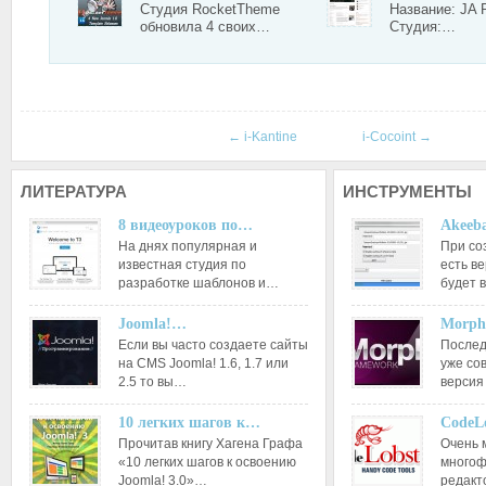
Студия RocketTheme
Название: JA 
обновила 4 своих…
Студия:…
←
i-Kantine
i-Cocoint
→
ЛИТЕРАТУРА
ИНСТРУМЕНТЫ
8 видеоуроков по…
Akeeba
На днях популярная и
При со
известная студия по
есть ве
разработке шаблонов и…
будет 
Joomla!…
Morph
Если вы часто создаете сайты
Послед
на CMS Joomla! 1.6, 1.7 или
уже со
2.5 то вы…
версия
10 легких шагов к…
CodeL
Прочитав книгу Хагена Графа
Очень 
«10 легких шагов к освоению
многоф
Joomla! 3.0»…
редакт