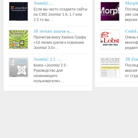
Joomla!…
Morph
Если вы часто создаете сайты
Послед
на CMS Joomla! 1.6, 1.7 или
уже со
2.5 то вы…
версия
10 легких шагов к…
CodeL
Прочитав книгу Хагена Графа
Очень 
«10 легких шагов к освоению
многоф
Joomla! 3.0»…
редакт
Joomla! 2.5 -…
JB Ze
Книга «Joomla! 2.5 -
Послед
Руководство для
версия
начинающего
от сту
пользователя»…