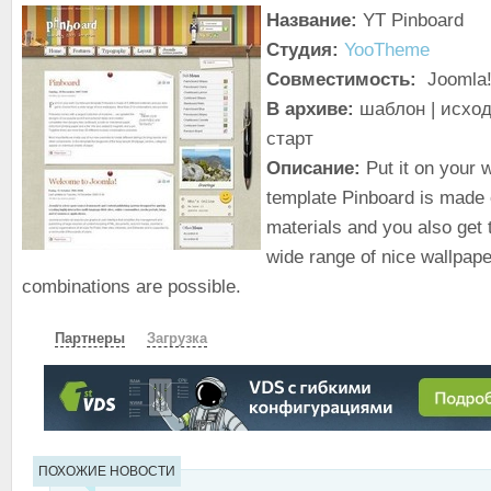
Название:
YT Pinboard
Студия:
YooTheme
Совместимость:
Joomla!
В архиве:
шаблон | исход
старт
Описание:
Put it on your w
template Pinboard is made o
materials and you also get
wide range of nice wallpap
combinations are possible.
Партнеры
Загрузка
СКАЧАТЬ
ЗЕРКАЛО
ПОХОЖИЕ НОВОСТИ