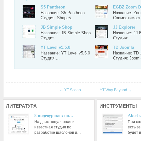
S5 Pantheon
EGBZ Zoom Di
Название: S5 Pantheon
Название: Zoo
Студия: Shape5…
Совместимос
JB Simple Shop
JJ Explorer
Название: JB Simple Shop
Название: JJ E
Студия:…
Студия:…
YT Level v5.5.0
TD Joomla
Название: YT Level v5.5.0
Название: TD 
Студия:…
Студия: Joom
←
YT Scoop
YT Way Beyond
→
ЛИТЕРАТУРА
ИНСТРУМЕНТЫ
8 видеоуроков по…
Akeeba
На днях популярная и
При со
известная студия по
есть ве
разработке шаблонов и…
будет 