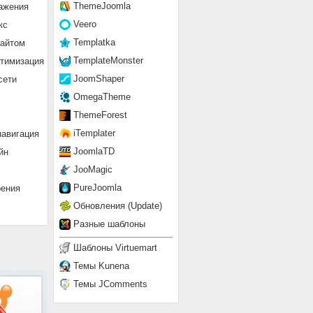
ThemeJoomla
ажения
Veero
кс
Templatka
сайтом
TemplateMonster
птимизация
JoomShaper
сети
OmegaTheme
ThemeForest
iTemplater
навигация
JoomlaTD
йн
JooMagic
PureJoomla
рения
Обновления (Update)
Разные шаблоны
Шаблоны Virtuemart
Темы Kunena
Темы JComments