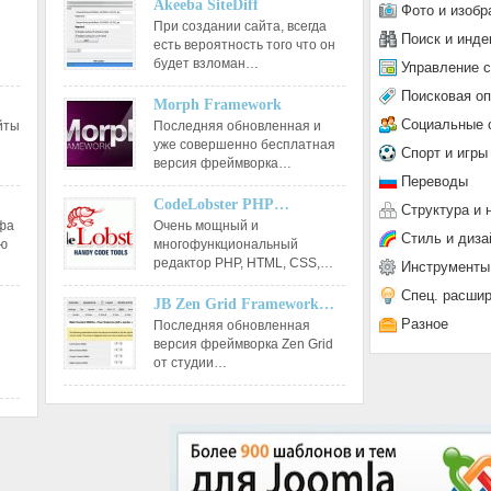
Akeeba SiteDiff
Фото и изобр
При создании сайта, всегда
Поиск и инде
есть вероятность того что он
будет взломан…
Управление 
Поисковая о
Morph Framework
Социальные 
йты
Последняя обновленная и
уже совершенно бесплатная
Спорт и игры
версия фреймворка…
Переводы
CodeLobster PHP…
Структура и 
афа
Очень мощный и
Стиль и диза
ию
многофункциональный
редактор РНР, HTML, CSS,…
Инструменты
Спец. расши
JB Zen Grid Framework…
Разное
Последняя обновленная
версия фреймворка Zen Grid
от студии…