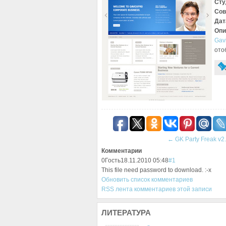
Сту
Сов
Дат
Опи
Gav
ото
←
GK Party Freak v2.
Комментарии
0
Гость
18.11.2010 05:48
#1
This file need password to download. :-x
Обновить список комментариев
RSS лента комментариев этой записи
ЛИТЕРАТУРА