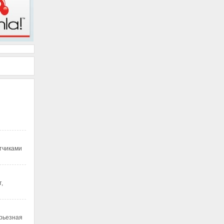
тчиками
,
ерьезная