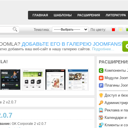
ГЛАВНАЯ
ШАБЛОНЫ
РАСШИРЕНИЯ
ЛИТЕРАТУРА
Тематика:
По цвету:
JOOMLA?
ДОБАВЬТЕ ЕГО В ГАЛЕРЕЮ JOOMFANS!
тно добавить ваш веб-сайт в нашу галерею сайтов.
Подробнее...
LA!
РАСШИРЕНИ
Компоненты 
Модули Joom
Плагины Joom
Доступ и без
 2 v2.0.7
Администрир
Реклама и па
.0.7
Календари и
вание:
GK Corporate 2 v2.0.7
Клиенты и с