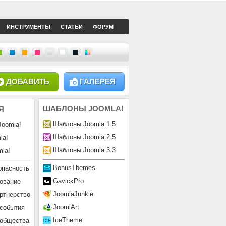
ИНСТРУМЕНТЫ
СТАТЬИ
ФОРУМ
ДОБАВИТЬ
ГАЛЕРЕЯ
ШАБЛОНЫ
JOOMLA!
Я
Шаблоны Joomla 1.5
Joomla!
Шаблоны Joomla 2.5
la!
Шаблоны Joomla 3.3
la!
BonusThemes
опасность
GavickPro
ование
JoomlaJunkie
ртнерство
JoomlArt
 события
IceTheme
ообщества