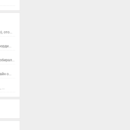
 ото...
орди...
збирал...
йн о...
...