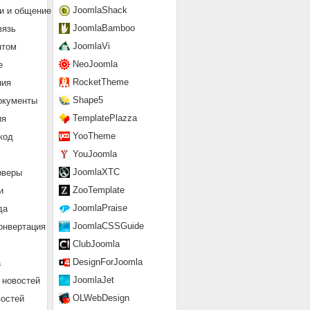
JoomlaShack
и и общение
JoomlaBamboo
вязь
JoomlaVi
нтом
NeoJoomla
е
RocketTheme
ния
Shape5
окументы
TemplatePlazza
ия
YooTheme
код
YouJoomla
JoomlaXTC
рверы
ZooTemplate
и
JoomlaPraise
да
JoomlaCSSGuide
онвертация
ClubJoomla
DesignForJoomla
а
JoomlaJet
 новостей
OLWebDesign
востей