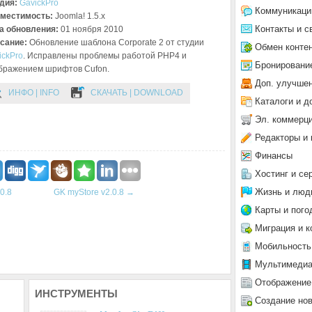
дия:
GavickPro
Коммуникаци
местимость:
Joomla! 1.5.x
Контакты и с
а обновления:
01 ноября 2010
сание:
Обновление шаблона Corporate 2 от студии
Обмен конте
ickPro
. Исправлены проблемы работой PHP4 и
Бронировани
бражением шрифтов Cufon.
Доп. улучше
ИНФО | INFO
СКАЧАТЬ | DOWNLOAD
Каталоги и д
Эл. коммерц
Редакторы и 
Финансы
Хостинг и се
Жизнь и люд
0.8
GK myStore v2.0.8
→
Карты и пого
Миграция и к
Мобильность
Мультимеди
Отображение
ИНСТРУМЕНТЫ
Создание но