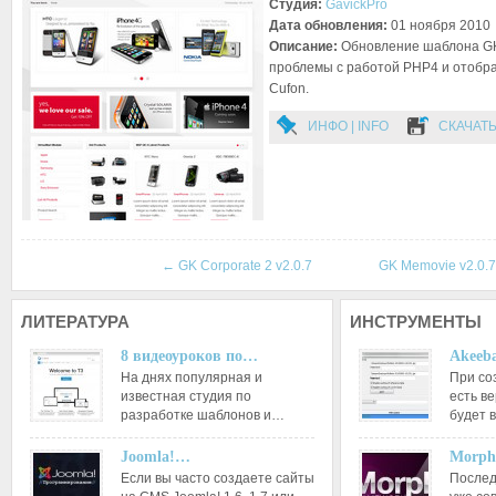
Студия:
GavickPro
Дата обновления:
01 ноября 2010
Описание:
Обновление шаблона GK
проблемы с работой PHP4 и отоб
Cufon.
ИНФО | INFO
СКАЧАТЬ
←
GK Corporate 2 v2.0.7
GK Memovie v2.0.
ЛИТЕРАТУРА
ИНСТРУМЕНТЫ
8 видеоуроков по…
Akeeba
На днях популярная и
При со
известная студия по
есть ве
разработке шаблонов и…
будет 
Joomla!…
Morph
Если вы часто создаете сайты
Послед