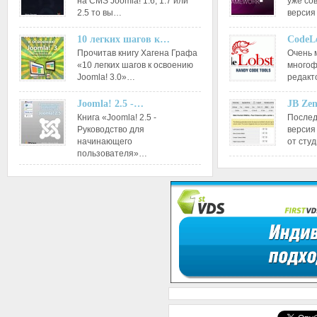
на CMS Joomla! 1.6, 1.7 или
уже со
2.5 то вы…
версия
10 легких шагов к…
CodeL
Прочитав книгу Хагена Графа
Очень 
«10 легких шагов к освоению
многоф
Joomla! 3.0»…
редакт
Joomla! 2.5 -…
JB Ze
Книга «Joomla! 2.5 -
Послед
Руководство для
версия
начинающего
от сту
пользователя»…