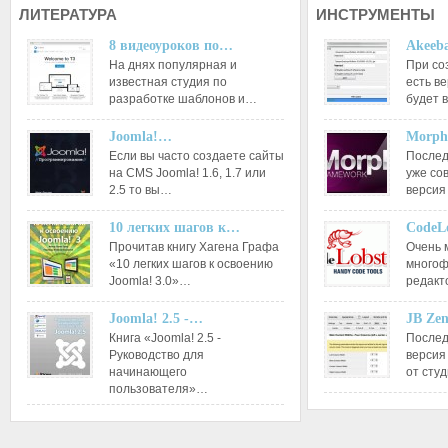
ЛИТЕРАТУРА
ИНСТРУМЕНТЫ
8 видеоуроков по…
Akeeba
На днях популярная и
При со
известная студия по
есть ве
разработке шаблонов и…
будет 
Joomla!…
Morph
Если вы часто создаете сайты
Послед
на CMS Joomla! 1.6, 1.7 или
уже со
2.5 то вы…
версия
10 легких шагов к…
CodeL
Прочитав книгу Хагена Графа
Очень 
«10 легких шагов к освоению
многоф
Joomla! 3.0»…
редакт
Joomla! 2.5 -…
JB Ze
Книга «Joomla! 2.5 -
Послед
Руководство для
версия
начинающего
от сту
пользователя»…