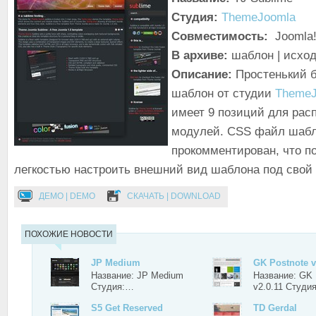
Студия:
ThemeJoomla
Совместимость:
Joomla!
В архиве:
шаблон | исхо
Описание:
Простенький 
шаблон от студии
ThemeJ
имеет 9 позиций для рас
модулей. CSS файл шаб
прокомментирован, что п
легкостью настроить внешний вид шаблона под свой 
ДЕМО | DEMO
СКАЧАТЬ | DOWNLOAD
ПОХОЖИЕ НОВОСТИ
JP Medium
GK Postnote v
Название: JP Medium
Название: GK 
Студия:…
v2.0.11 Студи
S5 Get Reserved
TD Gerdal