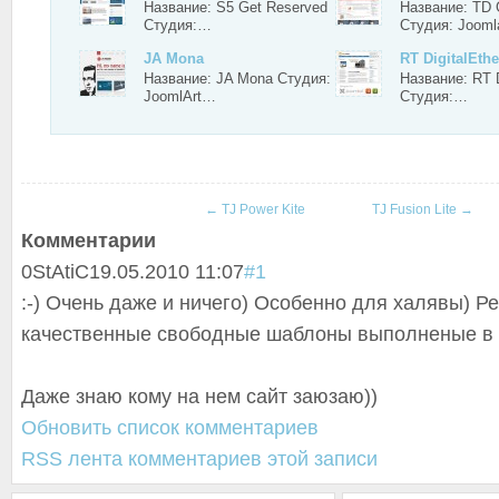
Название: S5 Get Reserved
Название: TD 
Студия:…
Студия: Joom
JA Mona
RT DigitalEthe
Название: JA Mona Студия:
Название: RT D
JoomlArt…
Студия:…
←
TJ Power Kite
TJ Fusion Lite
→
Комментарии
0
StAtiC
19.05.2010 11:07
#1
:-) Очень даже и ничего) Особенно для халявы) Р
качественные свободные шаблоны выполненые в 
Даже знаю кому на нем сайт заюзаю))
Обновить список комментариев
RSS лента комментариев этой записи