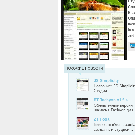
Сту
Сов
В а
Опи
them
in a
and 
ПОХОЖИЕ НОВОСТИ
JS Simplicity
Название: JS Simplicit
Студия:…
RT Tachyon v1.5.4…
Обновленные версии
шаблона Tachyon дл
ZT Poda
Бизнес шаблон Jooml
созданный студией…