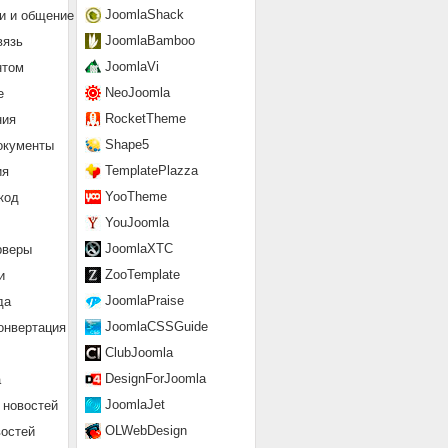
JoomlaShack
и и общение
JoomlaBamboo
вязь
JoomlaVi
нтом
NeoJoomla
е
RocketTheme
ния
Shape5
окументы
TemplatePlazza
ия
YooTheme
код
YouJoomla
JoomlaXTC
рверы
ZooTemplate
и
JoomlaPraise
да
JoomlaCSSGuide
онвертация
ClubJoomla
DesignForJoomla
а
JoomlaJet
 новостей
OLWebDesign
востей