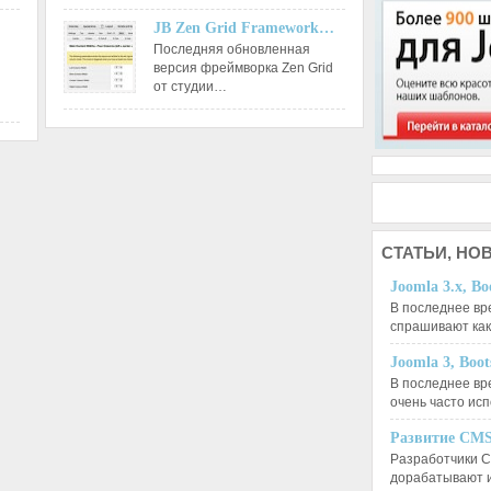
JB Zen Grid Framework…
Последняя обновленная
версия фреймворка Zen Grid
от студии…
СТАТЬИ,
НОВ
Joomla 3.x, Bo
В последнее вр
спрашивают ка
Joomla 3, Boo
В последнее вр
очень часто ис
Развитие CMS
Разработчики C
дорабатывают 