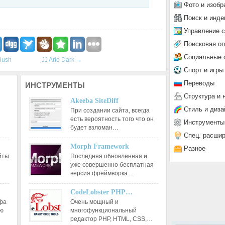
Фото и изобр
Поиск и инде
Управление 
Поисковая о
Социальные 
lush
JJ Ario Dark
→
Спорт и игры
Переводы
ИНСТРУМЕНТЫ
Структура и 
Akeeba SiteDiff
Стиль и диза
При создании сайта, всегда
есть вероятность того что он
Инструменты
будет взломан…
Спец. расши
Morph Framework
Разное
йты
Последняя обновленная и
уже совершенно бесплатная
версия фреймворка…
CodeLobster PHP…
афа
Очень мощный и
ию
многофункциональный
редактор РНР, HTML, CSS,…