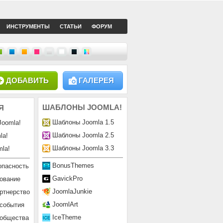
ИНСТРУМЕНТЫ
СТАТЬИ
ФОРУМ
ДОБАВИТЬ
ГАЛЕРЕЯ
ШАБЛОНЫ
JOOMLA!
Я
Шаблоны Joomla 1.5
Joomla!
Шаблоны Joomla 2.5
la!
Шаблоны Joomla 3.3
la!
BonusThemes
опасность
GavickPro
ование
JoomlaJunkie
ртнерство
JoomlArt
 события
IceTheme
ообщества