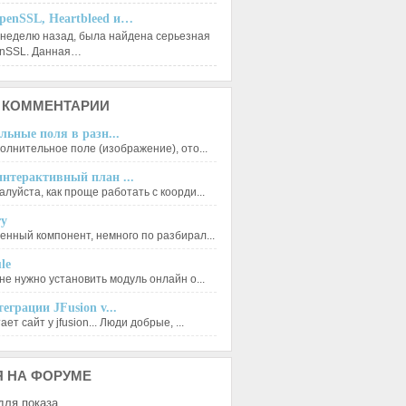
penSSL, Heartbleed и…
 неделю назад, была найдена серьезная
enSSL. Данная…
КОММЕНТАРИИ
льные поля в разн...
олнительное поле (изображение), ото...
нтерактивный план ...
луйста, как проще работать с коорди...
ry
енный компонент, немного по разбирал...
le
не нужно установить модуль онлайн о...
еграции JFusion v...
ет сайт у jfusion... Люди добрые, ...
Я
НА ФОРУМЕ
для показа