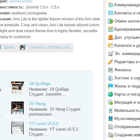
дия:
JoomlaJunkie
Коммуникаци
местимость:
Joomla! 1.0.x - 1.5.x
Контакты и с
рхиве:
шаблон | исходники
сание:
Ario Lite is the lighter theme version of the Ario dark
Обмен конте
e template. Crisp and clean, Ario Lite boasts vibrant colors
Бронировани
 light and dark mixed theme that is highly flexible, versatile
easy to customize.
Доп. улучше
Каталоги и д
ДЕМО
СКАЧАТЬ | DOWNLOAD
Эл. коммерц
Редакторы и 
Финансы
Хостинг и се
JA Quillaja
Жизнь и люд
y
Название: JA Quillaja
Карты и пого
Студия: JoomlArt…
Миграция и к
JV Hong
Название: JV Hong Студия:
Мобильность
я…
joomlavision…
Мультимеди
YT Level v5.5.2
Отображение
a
Название: YT Level v5.5.2
Студия:…
Создание но