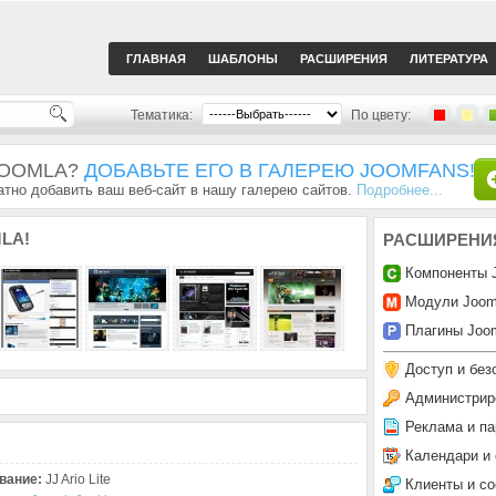
ГЛАВНАЯ
ШАБЛОНЫ
РАСШИРЕНИЯ
ЛИТЕРАТУРА
Тематика:
По цвету:
JOOMLA?
ДОБАВЬТЕ ЕГО В ГАЛЕРЕЮ JOOMFANS!
тно добавить ваш веб-сайт в нашу галерею сайтов.
Подробнее...
LA!
РАСШИРЕНИ
Компоненты 
Модули Joom
Плагины Joom
Доступ и без
Администрир
Реклама и па
Календари и
вание:
JJ Ario Lite
Клиенты и с