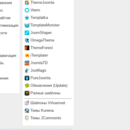
ThemeJoomla
ажения
Veero
кс
Templatka
сайтом
TemplateMonster
птимизация
JoomShaper
сети
OmegaTheme
ThemeForest
iTemplater
навигация
JoomlaTD
йн
JooMagic
PureJoomla
рения
Обновления (Update)
Разные шаблоны
Шаблоны Virtuemart
Темы Kunena
Темы JComments