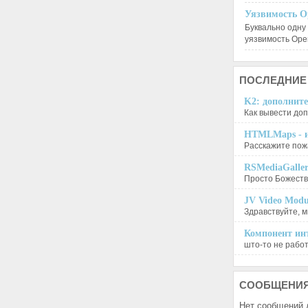
Уязвимость O
Буквально одну
уязвимость Op
ПОСЛЕДНИЕ
K2: дополните
Как вывести доп
HTMLMaps - и
Расскажите пожа
RSMediaGalle
Просто Божеств
JV Video Modu
Здравствуйте, м
Компонент инт
што-то не работа
СООБЩЕНИ
Нет сообщений 