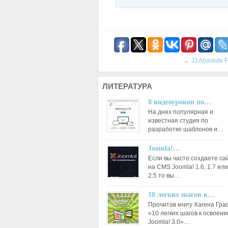
←
JJ Absolute F
ЛИТЕРАТУРА
8 видеоуроков по…
На днях популярная и
известная студия по
разработке шаблонов и…
Joomla!…
Если вы часто создаете са
на CMS Joomla! 1.6, 1.7 или
2.5 то вы…
10 легких шагов к…
Прочитав книгу Хагена Гр
«10 легких шагов к освоен
Joomla! 3.0»…