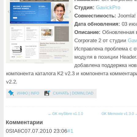
Студия:
GavickPro
Совместимость:
Joomla! 
Дата обновления:
03 ию
Описание:
Обновленная 
Corporate 2 от студии
Gav
Исправлена проблема с 
модуля в позиции Header
добавлена поддержка но
компонента каталога K2 v2.3 и компонента коммента
v2.2.
ИНФО | INFO
СКАЧАТЬ | DOWNLOAD
←
GK myStore v1.1.0
GK Memovie v1.3.0
Комментарии
0
StAtiC
07.07.2010 23:06
#1