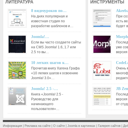
ЛИТЕРАТУРА
ИНСТРУМЕНТЫ
8 видеоуроков по…
Akeeba
На днях популярная и
При со
известная студия по
есть ве
разработке шаблонов и…
будет 
Joomla!…
Morph
Если вы часто создаете сайты
Послед
на CMS Joomla! 1.6, 1.7 или
уже со
2.5 то вы…
версия
10 легких шагов к…
CodeL
Прочитав книгу Хагена Графа
Очень 
«10 легких шагов к освоению
многоф
Joomla! 3.0»…
редакт
Joomla! 2.5 -…
JB Ze
Книга «Joomla! 2.5 -
Послед
Руководство для
версия
начинающего
от сту
пользователя»…
Информация
|
Реклама на сайте
|
О сайте
|
Joomla в картинках
|
Галерея сайтов
|
До