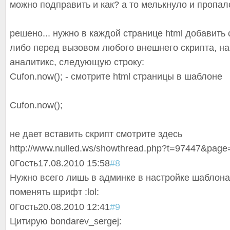
можно подправить и как? а то мелькнуло и пропало
решено... нужно в каждой странице html добавить 
либо перед вызовом любого внешнего скрипта, на
аналитикс, следующую строку:
Cufon.now(); - смотрите html страницы в шаблоне
Cufon.now();
не дает вставить скрипт смотрите здесь
http://www.nulled.ws/showthread.php?t=97447&page
0
Гость
17.08.2010 15:58
#8
Нужно всего лишь в админке в настройке шаблона 
поменять шрифт :lol:
0
Гость
20.08.2010 12:41
#9
Цитирую bondarev_sergej
: