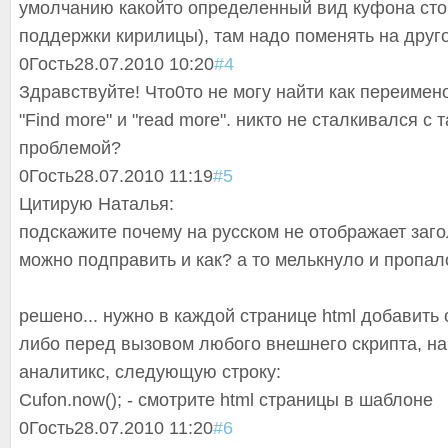
умолчанию какойто определенный вид куфона стои
поддержки кирилицы), там надо поменять на друго
0
Гость
28.07.2010 10:20
#4
Здравствуйте! Что0то не могу найти как переимен
"Find more" и "read more". никто не сталкивался с 
проблемой?
0
Гость
28.07.2010 11:19
#5
Цитирую Наталья:
подскажите почему на русском не отображает заго
можно подправить и как? а то мелькнуло и пропало
решено... нужно в каждой странице html добавить 
либо перед вызовом любого внешнего скрипта, на
аналитикс, следующую строку:
Cufon.now(); - смотрите html страницы в шаблоне
0
Гость
28.07.2010 11:20
#6