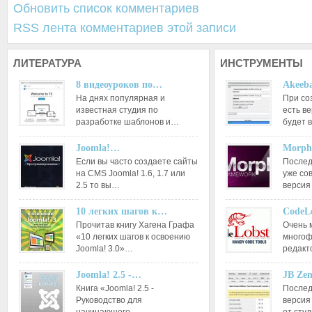
Обновить список комментариев
RSS лента комментариев этой записи
ЛИТЕРАТУРА
ИНСТРУМЕНТЫ
8 видеоуроков по…
Akeeba
На днях популярная и
При со
известная студия по
есть ве
разработке шаблонов и…
будет 
Joomla!…
Morph
Если вы часто создаете сайты
Послед
на CMS Joomla! 1.6, 1.7 или
уже со
2.5 то вы…
версия
10 легких шагов к…
CodeL
Прочитав книгу Хагена Графа
Очень 
«10 легких шагов к освоению
многоф
Joomla! 3.0»…
редакт
Joomla! 2.5 -…
JB Ze
Книга «Joomla! 2.5 -
Послед
Руководство для
версия