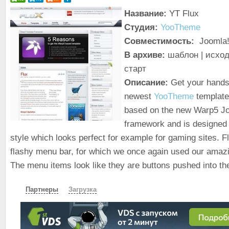
Название:
YT Flux
Студия:
YooTheme
Совместимость:
Joomla!
В архиве:
шаблон | исход
старт
Описание:
Get your hands 
newest
YooTheme
template 
based on the new Warp5 J
framework and is designed
style which looks perfect for example for gaming sites. Fl
flashy menu bar, for which we once again used our amaz
The menu items look like they are buttons pushed into t
Партнеры
Загрузка
СКАЧАТЬ
ЗЕРКАЛО
ЗЕРКАЛО №2