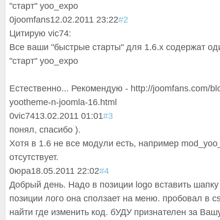
"старт" yoo_expo
0
joomfans
12.02.2011 23:22
#2
Цитирую vic74:
Все ваши "быстрые старты" для 1.6.x содержат оди
"старт" yoo_expo
Естественно... Рекомендую - http://joomfans.com/bl
yootheme-n-joomla-16.html
0
vic74
13.02.2011 01:01
#3
понял, спасибо ).
Хотя в 1.6 не все модули есть, например mod_yoo_
отсутствует.
0
юра
18.05.2011 22:02
#4
Добрый день. Надо в позиции logo вставить шапку
позиции лого она сползает на меню. пробовал в cs
найти где изменить код. бУДУ признателен за Ваш