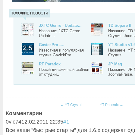
ПОХОЖИЕ НОВОСТИ
JXTC Genre - Update…
TD Sopare II
Название: JXTC Genre -
Название: TD S
Update…
Студия: Joom
GavickPro -…
YT Studio v1.
Известная и популярная
Название: YT S
студия GavickPro…
Студия:…
RT Paradox
JP Mag
Новый динамичный шаблон
Название: JP 
от студии…
JoomlaPraise
←
YT Crystal
YT Phoenix
→
Комментарии
0
vic74
12.02.2011 22:35
#1
Все ваши "быстрые старты" для 1.6.x содержат оди