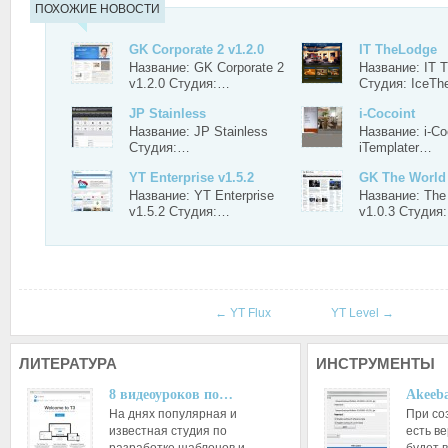
ПОХОЖИЕ НОВОСТИ
GK Corporate 2 v1.2.0
IT TheLodge
Название: GK Corporate 2
Название: IT 
v1.2.0 Студия:…
Студия: IceT
JP Stainless
i-Cocoint
Название: JP Stainless
Название: i-Co
Студия:…
iTemplater…
YT Enterprise v1.5.2
GK The Worl
Название: YT Enterprise
Название: The
v1.5.2 Студия:…
v1.0.3 Студия
←
YT Flux
YT Level
→
ЛИТЕРАТУРА
ИНСТРУМЕНТЫ
8 видеоуроков по…
Akeeba
На днях популярная и
При со
известная студия по
есть ве