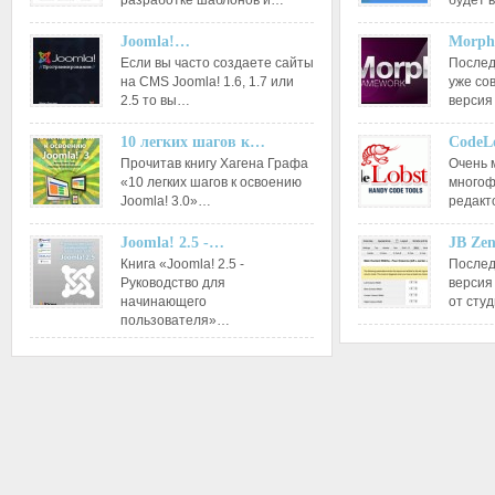
разработке шаблонов и…
будет 
Joomla!…
Morph
Если вы часто создаете сайты
Послед
на CMS Joomla! 1.6, 1.7 или
уже со
2.5 то вы…
версия
10 легких шагов к…
CodeL
Прочитав книгу Хагена Графа
Очень 
«10 легких шагов к освоению
многоф
Joomla! 3.0»…
редакт
Joomla! 2.5 -…
JB Ze
Книга «Joomla! 2.5 -
Послед
Руководство для
версия
начинающего
от сту
пользователя»…