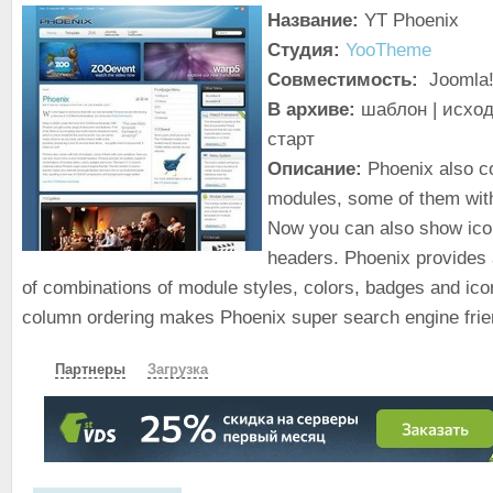
Название:
YT Phoenix
Студия:
YooTheme
Совместимость:
Joomla!
В архиве:
шаблон | исход
старт
Описание:
Phoenix also co
modules, some of them with
Now you can also show ico
headers. Phoenix provides 
of combinations of module styles, colors, badges and ic
column ordering makes Phoenix super search engine frie
Партнеры
Загрузка
СКАЧАТЬ
ЗЕРКАЛО
ЗЕРКАЛО №2