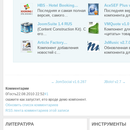
HBS - Hotel Booking…
AceSEF Plus v
Последняя и самая полная
Последняя ве
версия, самого…
компонента д
JoomSuite 1.4 RUS
VMQuote v1.0
(Content Construction Kit). С
Компонент дл
его…
«цитаты» тов
Article Factory…
JsMusic v2.7.
Компонент добавления
Обновленная 
новостей с…
компонента д
←
JomSocial v1.6.287
JBolo! v2.7
→
Комментарии
0
Гость
22.08.2010 22:52
#1
скажите как запустит, ето вроде демо компонент.
Обновить список комментариев
RSS лента комментариев этой записи
ЛИТЕРАТУРА
ИНСТРУМЕНТЫ