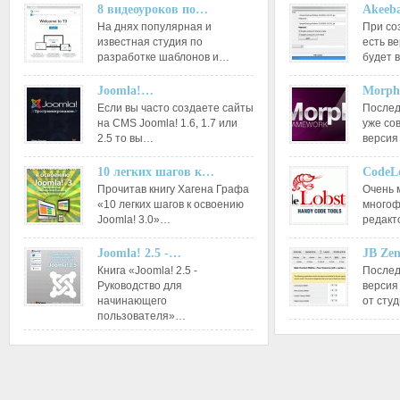
8 видеоуроков по…
Akeeba
На днях популярная и
При со
известная студия по
есть ве
разработке шаблонов и…
будет 
Joomla!…
Morph
Если вы часто создаете сайты
Послед
на CMS Joomla! 1.6, 1.7 или
уже со
2.5 то вы…
версия
10 легких шагов к…
CodeL
Прочитав книгу Хагена Графа
Очень 
«10 легких шагов к освоению
многоф
Joomla! 3.0»…
редакт
Joomla! 2.5 -…
JB Ze
Книга «Joomla! 2.5 -
Послед
Руководство для
версия
начинающего
от сту
пользователя»…