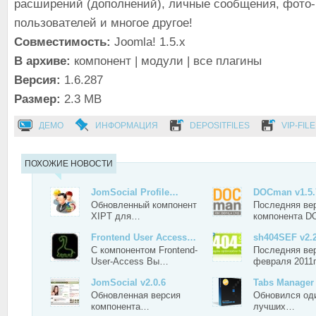
расширений (дополнений), личные сообщения, фото-
пользователей и многое другое!
Совместимость:
Joomla! 1.5.x
В архиве:
компонент | модули | все плагины
Версия:
1.6.287
Размер:
2.3 MB
ДЕМО
ИНФОРМАЦИЯ
DEPOSITFILES
VIP-FILE
ПОХОЖИЕ НОВОСТИ
JomSocial Profile…
DOCman v1.5.
Обновленный компонент
Последняя ве
XIPT для…
компонента 
Frontend User Access…
sh404SEF v2.2
С компонентом Frontend-
Последняя вер
User-Access Вы…
февраля 2011
JomSocial v2.0.6
Tabs Manage
Обновленная версия
Обновился од
компонента…
лучших…