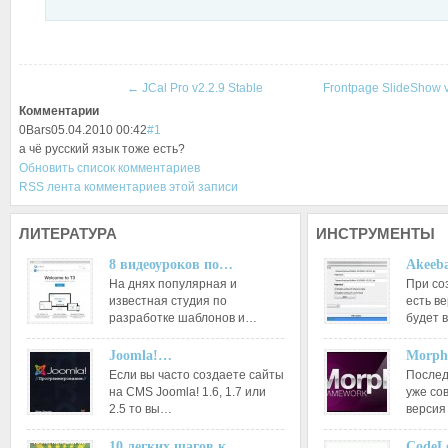
←
JCal Pro v2.2.9 Stable
Frontpage SlideShow 
Комментарии
0
Bars
05.04.2010 00:42
#1
а чё русский язык тоже есть?
Обновить список комментариев
RSS лента комментариев этой записи
ЛИТЕРАТУРА
ИНСТРУМЕНТЫ
8 видеоуроков по…
Akeeba
На днях популярная и
При со
известная студия по
есть ве
разработке шаблонов и…
будет 
Joomla!…
Morph
Если вы часто создаете сайты
Послед
на CMS Joomla! 1.6, 1.7 или
уже со
2.5 то вы…
версия
10 легких шагов к…
CodeL