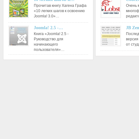
Прочитав книгу Хагена Графа
Очень 
«10 легких шагов к освоению
многоф
Joomla! 3.0»…
редакт
Joomla! 2.5 -…
JB Ze
Книга «Joomla! 2.5 -
Послед
Руководство для
версия
начинающего
от сту
пользователя»…