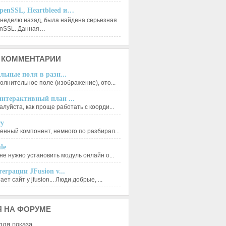
penSSL, Heartbleed и…
 неделю назад, была найдена серьезная
enSSL. Данная…
КОММЕНТАРИИ
льные поля в разн...
олнительное поле (изображение), ото...
нтерактивный план ...
луйста, как проще работать с коорди...
ry
енный компонент, немного по разбирал...
le
не нужно установить модуль онлайн о...
еграции JFusion v...
ет сайт у jfusion... Люди добрые, ...
Я
НА ФОРУМЕ
для показа