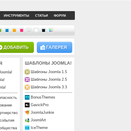
ИНСТРУМЕНТЫ
СТАТЬИ
ФОРУМ
ДОБАВИТЬ
ГАЛЕРЕЯ
ШАБЛОНЫ
JOOMLA!
Я
Шаблоны Joomla 1.5
Joomla!
Шаблоны Joomla 2.5
la!
Шаблоны Joomla 3.3
la!
BonusThemes
опасность
GavickPro
ование
JoomlaJunkie
ртнерство
JoomlArt
 события
IceTheme
ообщества