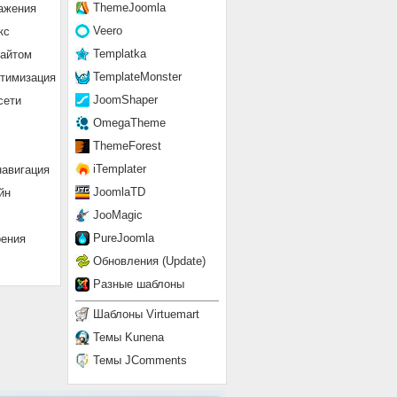
ThemeJoomla
ажения
Veero
кс
Templatka
сайтом
TemplateMonster
птимизация
JoomShaper
сети
OmegaTheme
ThemeForest
iTemplater
навигация
JoomlaTD
йн
JooMagic
PureJoomla
рения
Обновления (Update)
Разные шаблоны
Шаблоны Virtuemart
Темы Kunena
Темы JComments