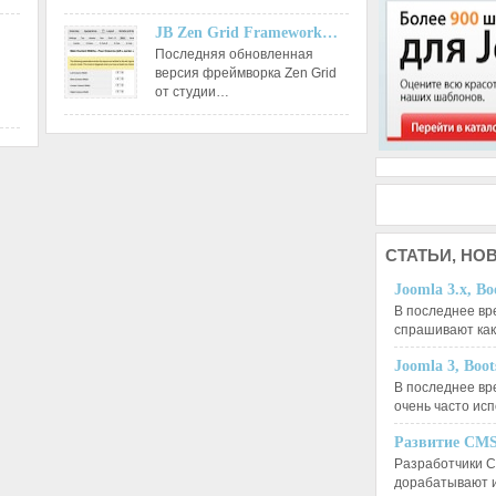
JB Zen Grid Framework…
Последняя обновленная
версия фреймворка Zen Grid
от студии…
СТАТЬИ,
НОВ
Joomla 3.x, Bo
В последнее вр
спрашивают ка
Joomla 3, Boo
В последнее вр
очень часто ис
Развитие CMS
Разработчики C
дорабатывают 