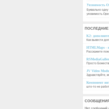
Уязвимость O
Буквально одну
уязвимость Op
ПОСЛЕДНИЕ
K2: дополните
Как вывести доп
HTMLMaps - и
Расскажите пожа
RSMediaGalle
Просто Божеств
JV Video Modu
Здравствуйте, м
Компонент инт
што-то не работа
СООБЩЕНИ
Нет сообщений 