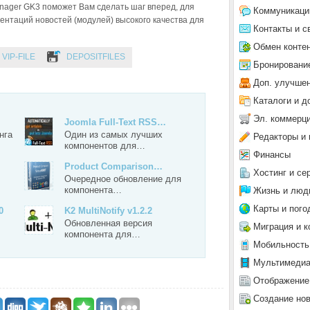
Manager GK3 поможет Вам сделать шаг вперед, для
Коммуникаци
нтаций новостей (модулей) высокого качества для
Контакты и с
Обмен конте
VIP-FILE
DEPOSITFILES
Бронировани
Доп. улучше
Каталоги и д
Эл. коммерц
Joomla Full-Text RSS…
нга
Один из самых лучших
Редакторы и 
компонентов для…
Финансы
Product Comparison…
Хостинг и се
Очередное обновление для
компонента…
Жизнь и люд
Карты и пого
0
K2 MultiNotify v1.2.2
Обновленная версия
Миграция и к
компонента для…
Мобильность
Мультимеди
Отображение
Создание но