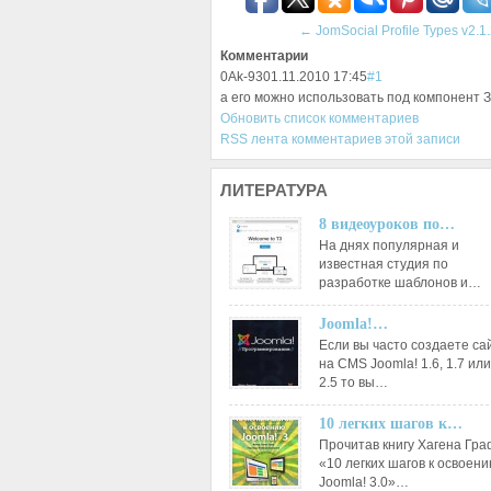
←
JomSocial Profile Types v2.1
Комментарии
0
Ak-93
01.11.2010 17:45
#1
а его можно использовать под компонент 
Обновить список комментариев
RSS лента комментариев этой записи
ЛИТЕРАТУРА
8 видеоуроков по…
На днях популярная и
известная студия по
разработке шаблонов и…
Joomla!…
Если вы часто создаете са
на CMS Joomla! 1.6, 1.7 или
2.5 то вы…
10 легких шагов к…
Прочитав книгу Хагена Гр
«10 легких шагов к освоен
Joomla! 3.0»…