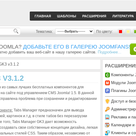
ГЛАВНАЯ
ШАБЛОНЫ
РАСШИРЕНИЯ
ЛИТЕРАТУРА
Тематика:
По цвету:
JOOMLA?
ДОБАВЬТЕ ЕГО В ГАЛЕРЕЮ JOOMFANS!
тно добавить ваш веб-сайт в нашу галерею сайтов.
Подробнее...
GK3 v3.1.2
РАСШИРЕНИ
Компоненты 
V3.1.2
Модули Joom
 из самых лучших бесплатных компонентов для
Плагины Joom
 на сайте под управлением CMS Joomla! 1.5. В данной
 исправлена проблема при сохранении и редактировании
Доступ и без
Администрир
оненте:
Tabs Manager предназначен для вывода
ей, картинок и.т.д. в стиле табов без перезагрузки
Реклама и па
е того, Tabs Manager GK3 дает возможность
Календари и
создавать свои собственные концепции дизайна, легкая
Клиенты и с
кальных стилей CSS. Таким образом, независимо от