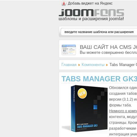
Добавь виджет на Яндекс
ВАШ САЙТ НА CMS 
Вы можете совершенно беспла
Главная
Компоненты
Tabs Manager 
TABS MANAGER GK3 
Обновился один
создания табов
версии (3.1.2)
формы таба.
Немного о комп
контента, модул
страницы. Кром
разработчикам 
интеграция уни