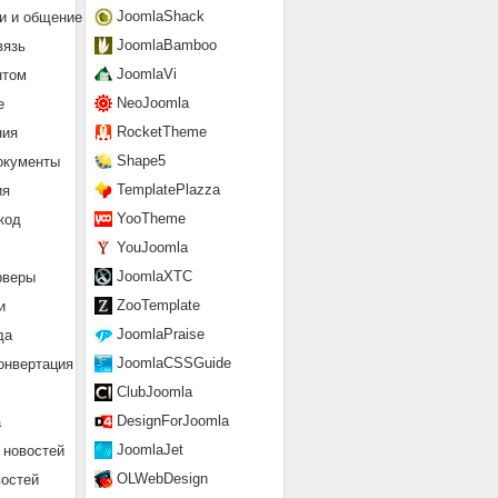
JoomlaShack
и и общение
JoomlaBamboo
вязь
JoomlaVi
нтом
NeoJoomla
е
RocketTheme
ния
Shape5
окументы
TemplatePlazza
ия
YooTheme
код
YouJoomla
JoomlaXTC
рверы
ZooTemplate
и
JoomlaPraise
да
JoomlaCSSGuide
онвертация
ClubJoomla
DesignForJoomla
а
JoomlaJet
 новостей
OLWebDesign
востей