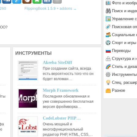
Фото и изобр
.260
FlippingBook 1.5.9 + addons
→
Поиск и инде
Управление 
Поисковая о
ЗОО?
Социальные 
Спорт и игры
Переводы
ИНСТРУМЕНТЫ
Структура и 
Akeeba SiteDiff
Стиль и диза
При создании сайта, всегда
есть вероятность того что он
Инструменты
будет взломан…
Спец. расши
Разное
Morph Framework
йты
Последняя обновленная и
уже совершенно бесплатная
версия фреймворка…
CodeLobster PHP…
афа
Очень мощный и
ию
многофункциональный
редактор РНР, HTML, CSS,…