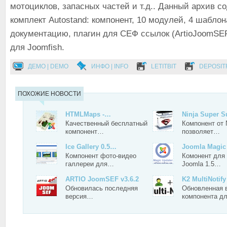
мотоциклов, запасных частей и т.д.. Данный архив 
комплект Autostand: компонент, 10 модулей, 4 шаблон
документацию, плагин для СЕФ ссылок (ArtioJoomSE
для Joomfish.
ДЕМО | DEMO
ИНФО | INFO
LETITBIT
DEPOSIT
ПОХОЖИЕ НОВОСТИ
HTMLMaps -…
Ninja Super 
Качественный бесплатный
Компонент от 
компонент…
позволяет…
Ice Gallery 0.5…
Joomla Magic
Компонент фото-видео
Комонент для
галлереи для…
Joomla 1.5…
ARTIO JoomSEF v3.6.2
K2 MultiNotify
Обновилась последняя
Обновленная 
версия…
компонента д