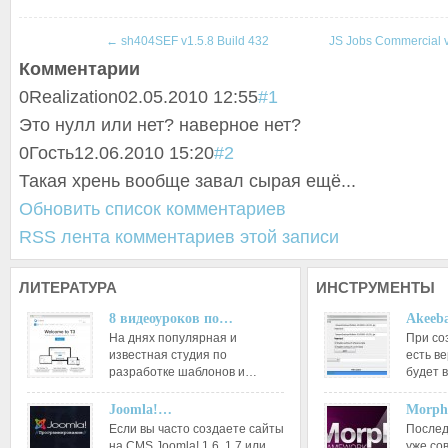
←
sh404SEF v1.5.8 Build 432
JS Jobs Commercial 
Комментарии
0
Realization
02.05.2010 12:55
#1
Это нулл или нет? наверное нет?
0
Гость
12.06.2010 15:20
#2
Такая хрень вообще завал сырая ещё...
Обновить список комментариев
RSS лента комментариев этой записи
ЛИТЕРАТУРА
ИНСТРУМЕНТЫ
8 видеоуроков по…
Akeeba
На днях популярная и
При со
известная студия по
есть ве
разработке шаблонов и…
будет 
Joomla!…
Morph
Если вы часто создаете сайты
Послед
на CMS Joomla! 1.6, 1.7 или
уже со