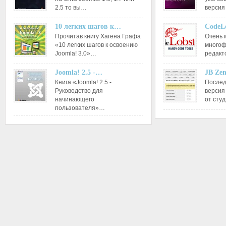
2.5 то вы…
версия
10 легких шагов к…
CodeL
Прочитав книгу Хагена Графа
Очень 
«10 легких шагов к освоению
многоф
Joomla! 3.0»…
редакт
Joomla! 2.5 -…
JB Ze
Книга «Joomla! 2.5 -
Послед
Руководство для
версия
начинающего
от сту
пользователя»…