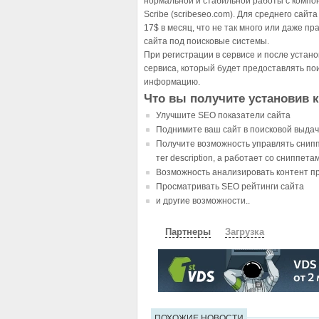
нормальной и стабильной работы с компо
Scribe (scribeseo.com). Для среднего сайт
17$ в месяц, что не так много или даже пр
сайта под поисковые системы.
При регистрации в сервисе и после устано
сервиса, который будет предоставлять по
информацию.
Что вы получите установив 
Улучшите SEO показатели сайта
Поднимите ваш сайт в поисковой выда
Получите возможность управлять сниппе
тег description, а работает со сниппетам
Возможность анализировать контент п
Просматривать SEO рейтинги сайта
и другие возможности..
Партнеры
Загрузка
СКАЧАТЬ
ЗЕРКАЛО
ЗЕРКАЛ
ПОХОЖИЕ НОВОСТИ