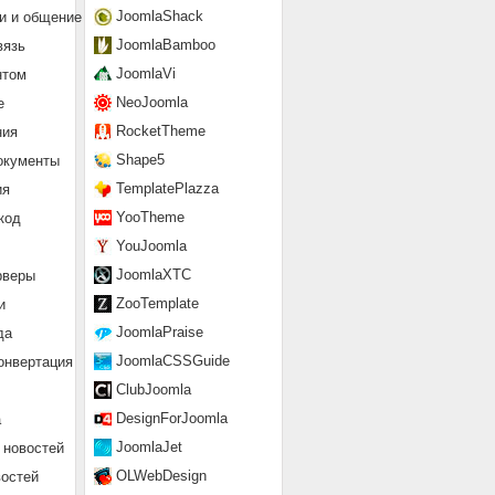
JoomlaShack
и и общение
JoomlaBamboo
вязь
JoomlaVi
нтом
NeoJoomla
е
RocketTheme
ния
Shape5
окументы
TemplatePlazza
ия
YooTheme
код
YouJoomla
JoomlaXTC
рверы
ZooTemplate
и
JoomlaPraise
да
JoomlaCSSGuide
онвертация
ClubJoomla
DesignForJoomla
а
JoomlaJet
 новостей
OLWebDesign
востей