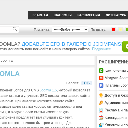
ГЛАВНАЯ
ШАБЛОНЫ
РАСШИРЕНИЯ
ЛИТЕРАТУРА
Тематика:
По цвету:
JOOMLA?
ДОБАВЬТЕ ЕГО В ГАЛЕРЕЮ JOOMFANS!
тно добавить ваш веб-сайт в нашу галерею сайтов.
Подробнее...
 Joomla
РАСШИРЕНИ
Компоненты 
OOMLA
Модули Joom
Версия:
3.0.2
Плагины Joom
мпонент Scribe для CMS
Joomla 1.5
, который позволяет
Доступ и без
ваши статьи и улучшить SEO показатели вашего сайта
 кнопки. При анализе контента вашего сайта,
Администрир
зывает какие статьи хорошо оптимизированы под
Реклама и па
емы, и в случае если статья имеет плохую
Календари и
омпонент предлагает вам улучшить контент.
ваш контент намного быстрее и проще. Для
Клиенты и с