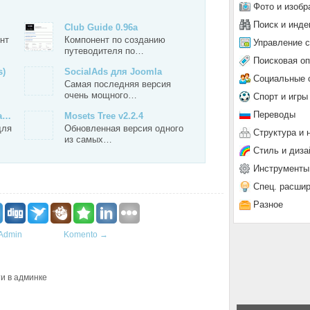
Фото и изобр
Поиск и инде
Club Guide 0.96a
нт
Компонент по созданию
Управление 
путеводителя по…
Поисковая о
s)
SocialAds для Joomla
Социальные 
Самая последняя версия
очень мощного…
Спорт и игры
Переводы
la…
Mosets Tree v2.2.4
для
Обновленная версия одного
Структура и 
из самых…
Стиль и диза
Инструменты
Спец. расши
Разное
Admin
Komento
→
ти в админке