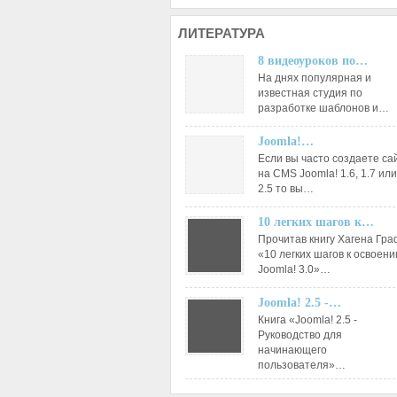
ЛИТЕРАТУРА
8 видеоуроков по…
На днях популярная и
известная студия по
разработке шаблонов и…
Joomla!…
Если вы часто создаете са
на CMS Joomla! 1.6, 1.7 или
2.5 то вы…
10 легких шагов к…
Прочитав книгу Хагена Гр
«10 легких шагов к освоен
Joomla! 3.0»…
Joomla! 2.5 -…
Книга «Joomla! 2.5 -
Руководство для
начинающего
пользователя»…