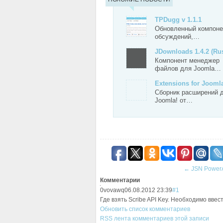
TPDugg v 1.1.1
Обновленный компоне
обсуждений,…
JDownloads 1.4.2 (Ru
Компонент менеджер
файлов для Joomla…
Extensions for Joom
Сборник расширений 
Joomla! от…
←
JSN Power
Комментарии
0
vovawq
06.08.2012 23:39
#1
Где взять Scribe API Key. Необходимо ввес
Обновить список комментариев
RSS лента комментариев этой записи