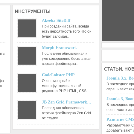
ИНСТРУМЕНТЫ
Akeeba SiteDiff
При создании сайта, всегда
есть вероятность того что он
будет взломан…
Morph Framework
йты
Последняя обновленная и
уже совершенно бесплатная
версия фреймворка…
СТАТЬИ,
НОВ
CodeLobster PHP…
Joomla 3.x, Bo
афа
Очень мощный и
В последнее вр
ию
многофункциональный
спрашивают ка
редактор РНР, HTML, CSS,…
Joomla 3, Boo
JB Zen Grid Framework…
В последнее вр
Последняя обновленная
очень часто ис
версия фреймворка Zen Grid
от студии…
Развитие CMS
Разработчики C
дорабатывают 