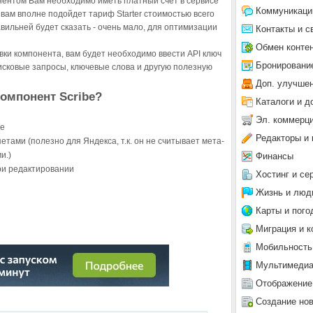
нентом Вам необходимо иметь платный счет в сервисе
Коммуникаци
а вам вполне подойдет тариф Starter стоимостью всего
авильней будет сказать - очень мало, для оптимизации
Контакты и с
Обмен конте
вки компонента, вам будет необходимо ввести API ключ
Бронировани
исковые запросы, ключевые слова и другую полезную
Доп. улучше
компонент Scribe?
Каталоги и д
Эл. коммерц
че
Редакторы и 
тами (полезно для Яндекса, т.к. он не считывает мета-
и.)
Финансы
ри редактировании
Хостинг и се
Жизнь и люд
Карты и пого
Миграция и к
Мобильность
Мультимеди
О №2
Отображение
Создание но