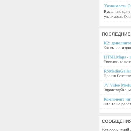
Уязвимость O
Буквально одну
уязвимость Op
ПОСЛЕДНИЕ
K2: дополните
Как вывести доп
HTMLMaps - и
Расскажите пожа
RSMediaGalle
Просто Божеств
JV Video Modu
Здравствуйте, м
Компонент инт
што-то не работа
СООБЩЕНИ
Нет сообщений 