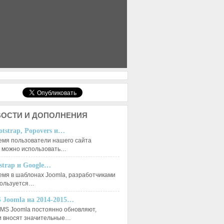
ОСТИ И ДОПОЛНЕНИЯ
otstrap, Popovers и…
емя пользователи нашего сайта
к можно использовать…
tstrap и Google…
емя в шаблонах Joomla, разработчиками
пользуется…
 Joomla на 2014-2015…
MS Joomla постоянно обновляют,
и вносят значительные…