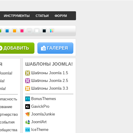
ИНСТРУМЕНТЫ
СТАТЬИ
ФОРУМ
ДОБАВИТЬ
ГАЛЕРЕЯ
ШАБЛОНЫ
JOOMLA!
Я
Шаблоны Joomla 1.5
Joomla!
Шаблоны Joomla 2.5
la!
Шаблоны Joomla 3.3
la!
BonusThemes
опасность
GavickPro
ование
JoomlaJunkie
ртнерство
JoomlArt
 события
IceTheme
ообщества