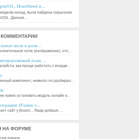
penSSL, Heartbleed и…
 неделю назад, была найдена серьезная
enSSL. Данная…
КОММЕНТАРИИ
льные поля в разн...
олнительное поле (изображение), ото...
нтерактивный план ...
луйста, как проще работать с коорди...
ry
енный компонент, немного по разбирал...
le
не нужно установить модуль онлайн о...
еграции JFusion v...
ет сайт у jfusion... Люди добрые, ...
Я
НА ФОРУМЕ
для показа