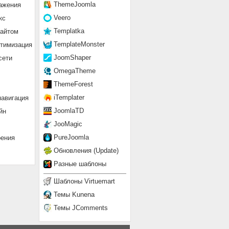
ThemeJoomla
ажения
Veero
кс
Templatka
сайтом
TemplateMonster
птимизация
JoomShaper
сети
OmegaTheme
ThemeForest
iTemplater
навигация
JoomlaTD
йн
JooMagic
PureJoomla
рения
Обновления (Update)
Разные шаблоны
Шаблоны Virtuemart
Темы Kunena
Темы JComments