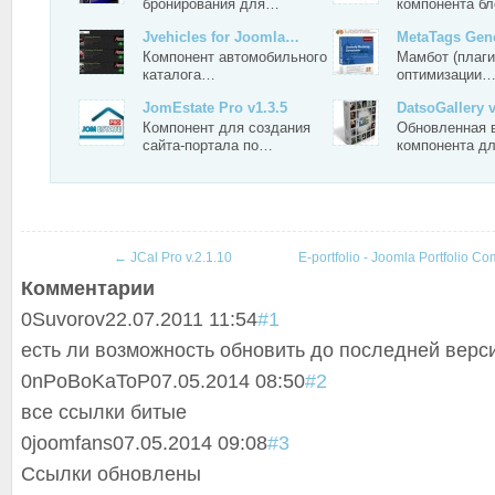
бронирования для…
компонента б
Jvehicles for Joomla…
MetaTags Gene
Компонент автомобильного
Мамбот (плаг
каталога…
оптимизации
JomEstate Pro v1.3.5
DatsoGallery v
Компонент для создания
Обновленная 
сайта-портала по…
компонента д
←
JCal Pro v.2.1.10
E-portfolio - Joomla Portfolio 
Комментарии
0
Suvorov
22.07.2011 11:54
#1
есть ли возможность обновить до последней верс
0
nPoBoKaToP
07.05.2014 08:50
#2
все ссылки битые
0
joomfans
07.05.2014 09:08
#3
Ссылки обновлены