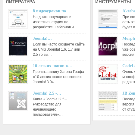
ЛИТЕРАТУРА
ИНСТРУМЕНТЫ
8 видеоуроков по…
Akeeba
На днях популярная и
При со
известная студия по
есть ве
разработке шаблонов и…
будет 
Joomla!…
Morph
Если вы часто создаете сайты
Послед
на CMS Joomla! 1.6, 1.7 или
уже со
2.5 то вы…
версия
10 легких шагов к…
CodeL
Прочитав книгу Хагена Графа
Очень 
«10 легких шагов к освоению
многоф
Joomla! 3.0»…
редакт
Joomla! 2.5 -…
JB Ze
Книга «Joomla! 2.5 -
Послед
Руководство для
версия
начинающего
от сту
пользователя»…