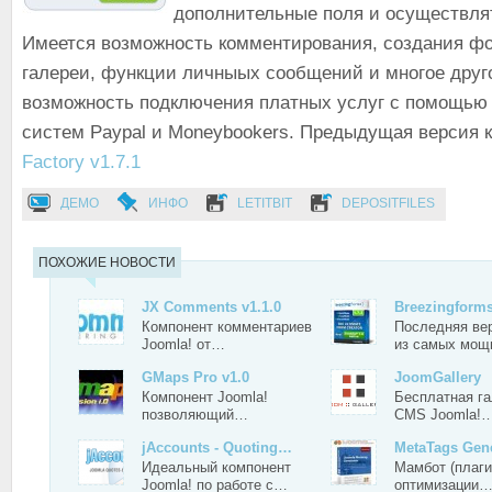
дополнительные поля и осуществля
Имеется возможность комментирования, создания фо
галереи, функции личныых сообщений и многое друго
возможность подключения платных услуг с помощью
систем Paypal и Moneybookers. Предыдущая версия 
Factory v1.7.1
ДЕМО
ИНФО
LETITBIT
DEPOSITFILES
ПОХОЖИЕ НОВОСТИ
JX Comments v1.1.0
Breezingform
Компонент комментариев
Последняя ве
Joomla! от…
из самых мо
GMaps Pro v1.0
JoomGallery
Компонент Joomla!
Бесплатная г
позволяющий…
CMS Joomla!
jAccounts - Quoting…
MetaTags Gene
Идеальный компонент
Мамбот (плаг
Joomla! по работе с…
оптимизации