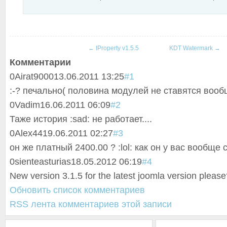
←
IProperty v1.5.5
KDT Watermark
→
Комментарии
0
Airat9000
13.06.2011 13:25
#1
:-? печально( половина модулей не ставятся вооб
0
Vadim
16.06.2011 06:09
#2
Таже история :sad: не работает....
0
Alex44
19.06.2011 02:27
#3
он же платный 2400.00 ? :lol: как он у вас вообще 
0
sienteasturias
18.05.2012 06:19
#4
New version 3.1.5 for the latest joomla version pleas
Обновить список комментариев
RSS лента комментариев этой записи