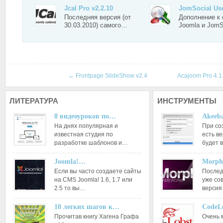
Jcal Pro v2.2.10
JomSocial Us
Последняя версия (от
Дополнение к 
30.03.2010) самого…
Joomla и JomS
←
Frontpage SlideShow v2.4
Acajoom Pro 4.1
ЛИТЕРАТУРА
ИНСТРУМЕНТЫ
8 видеоуроков по…
Akeeba
На днях популярная и
При со
известная студия по
есть ве
разработке шаблонов и…
будет 
Joomla!…
Morph
Если вы часто создаете сайты
Послед
на CMS Joomla! 1.6, 1.7 или
уже со
2.5 то вы…
версия
10 легких шагов к…
CodeL
Прочитав книгу Хагена Графа
Очень 