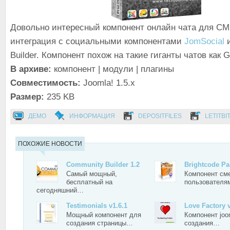
Довольно интересный компонент онлайн чата для CM
интеграция с социальными компонентами
JomSocial
и
Builder. Компонент похож на такие гиганты чатов как G
В архиве:
компонент | модули | плагины
Совместимость:
Joomla! 1.5.x
Размер:
235 KB
ДЕМО
ИНФОРМАЦИЯ
DEPOSITFILES
LETITBI
ПОХОЖИЕ НОВОСТИ
Community Builder 1.2
Brightcode P
Самый мощный,
Компонент см
бесплатный на
пользователя
сегодняшний…
Testimonials v1.6.1
Love Factory v
Мощный компонент для
Компонент joo
создания страницы…
создания…