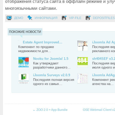
отображения статуса сайта в оффлайн режиме и улу
многоязычными сайтами.
ДЕМО
ИНФОРМАЦИЯ
VIP-FILE
DEPOSITFILES
ПОХОЖИЕ НОВОСТИ
Estate Agent Improved…
iJoomla Ad 
Компонент по продаже
Последняя ве
недвижимости для…
рекламного к
Nooku for Joomla! 1.5
sh404SEF v3.2
Как утверждают
Последняя вер
разработчики данного…
июля одного 
iJoomla Surveys v2.0.9
iJoomla AdA
Последняя полная версия
Компонент ре
одного из самых…
агенства на…
←
ZOO 2.0 + App Bundle
OSE Webmail Client v