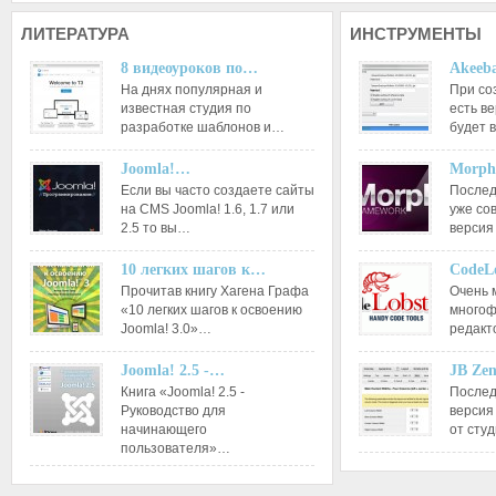
ЛИТЕРАТУРА
ИНСТРУМЕНТЫ
8 видеоуроков по…
Akeeba
На днях популярная и
При со
известная студия по
есть ве
разработке шаблонов и…
будет 
Joomla!…
Morph
Если вы часто создаете сайты
Послед
на CMS Joomla! 1.6, 1.7 или
уже со
2.5 то вы…
версия
10 легких шагов к…
CodeL
Прочитав книгу Хагена Графа
Очень 
«10 легких шагов к освоению
многоф
Joomla! 3.0»…
редакт
Joomla! 2.5 -…
JB Ze
Книга «Joomla! 2.5 -
Послед
Руководство для
версия
начинающего
от сту
пользователя»…