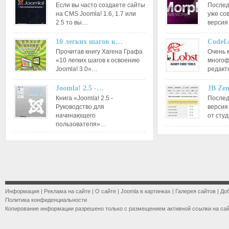
Если вы часто создаете сайты
Послед
на CMS Joomla! 1.6, 1.7 или
уже со
2.5 то вы…
версия
10 легких шагов к…
CodeL
Прочитав книгу Хагена Графа
Очень 
«10 легких шагов к освоению
многоф
Joomla! 3.0»…
редакт
Joomla! 2.5 -…
JB Ze
Книга «Joomla! 2.5 -
Послед
Руководство для
версия
начинающего
от сту
пользователя»…
Информация
|
Реклама на сайте
|
О сайте
|
Joomla в картинках
|
Галерея сайтов
|
До
Политика конфиденциальности
Копирование информации разрешено только с размещением активной ссылки на са