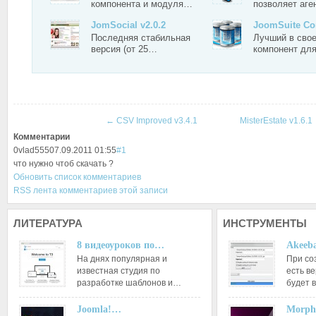
компонента и модуля…
позволяет аг
JomSocial v2.0.2
JoomSuite Co
Последняя стабильная
Лучший в сво
версия (от 25…
компонент дл
←
CSV Improved v3.4.1
MisterEstate v1.6.1
Комментарии
0
vlad555
07.09.2011 01:55
#1
что нужно чтоб скачать ?
Обновить список комментариев
RSS лента комментариев этой записи
ЛИТЕРАТУРА
ИНСТРУМЕНТЫ
8 видеоуроков по…
Akeeba
На днях популярная и
При со
известная студия по
есть ве
разработке шаблонов и…
будет 
Joomla!…
Morph