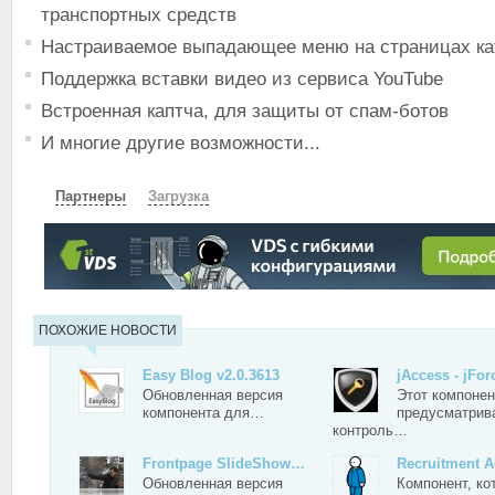
транспортных средств
Настраиваемое выпадающее меню на страницах ка
Поддержка вставки видео из сервиса YouTube
Встроенная каптча, для защиты от спам-ботов
И многие другие возможности...
Партнеры
Загрузка
СКАЧАТЬ
ЗЕРКАЛО
ЗЕРКАЛО №2
ПОХОЖИЕ НОВОСТИ
Easy Blog v2.0.3613
jAccess - jFo
Обновленная версия
Этот компонен
компонента для…
предусматрив
контроль…
Frontpage SlideShow…
Recruitment 
Обновленная версия
Компонент, ко