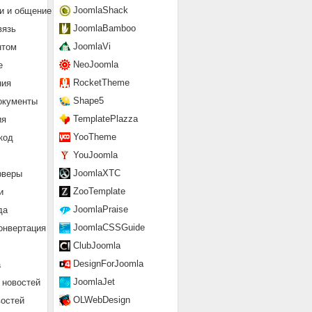
JoomlaShack
и и общение
JoomlaBamboo
вязь
JoomlaVi
нтом
NeoJoomla
е
RocketTheme
ния
Shape5
окументы
TemplatePlazza
ия
YooTheme
код
YouJoomla
JoomlaXTC
рверы
ZooTemplate
и
JoomlaPraise
да
JoomlaCSSGuide
онвертация
ClubJoomla
DesignForJoomla
а
JoomlaJet
 новостей
OLWebDesign
востей