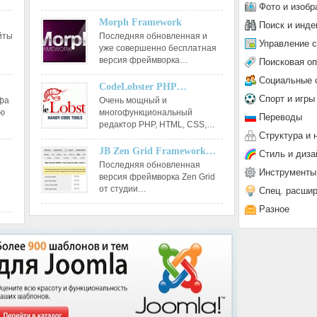
Фото и изобр
Morph Framework
Поиск и инде
йты
Последняя обновленная и
Управление 
уже совершенно бесплатная
версия фреймворка…
Поисковая о
Социальные 
CodeLobster PHP…
Спорт и игры
афа
Очень мощный и
ию
многофункциональный
Переводы
редактор РНР, HTML, CSS,…
Структура и 
JB Zen Grid Framework…
Стиль и диза
Последняя обновленная
Инструменты
версия фреймворка Zen Grid
от студии…
Спец. расши
Разное