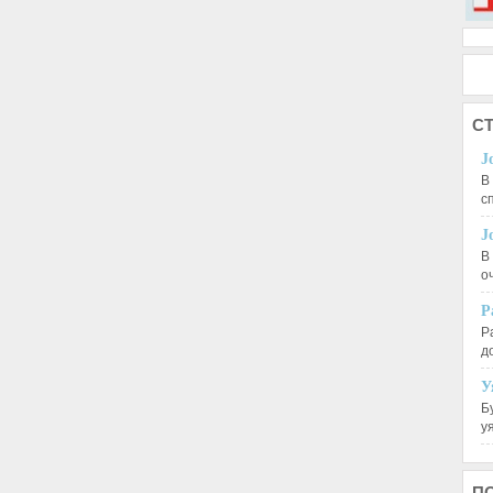
СТ
J
В
с
J
В
о
Р
Р
д
У
Б
у
П