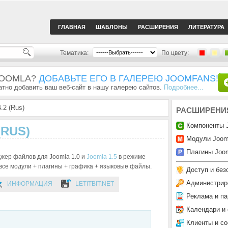
ГЛАВНАЯ
ШАБЛОНЫ
РАСШИРЕНИЯ
ЛИТЕРАТУРА
Тематика:
По цвету:
JOOMLA?
ДОБАВЬТЕ ЕГО В ГАЛЕРЕЮ JOOMFANS!
тно добавить ваш веб-сайт в нашу галерею сайтов.
Подробнее...
.2 (Rus)
РАСШИРЕНИ
Компоненты 
(RUS)
Модули Joom
Плагины Joom
жер файлов для Joomla 1.0 и
Joomla 1.5
в режиме
 все модули + плагины + графика + языковые файлы.
Доступ и без
Администрир
ИНФОРМАЦИЯ
LETITBIT.NET
Реклама и па
Календари и
Клиенты и с