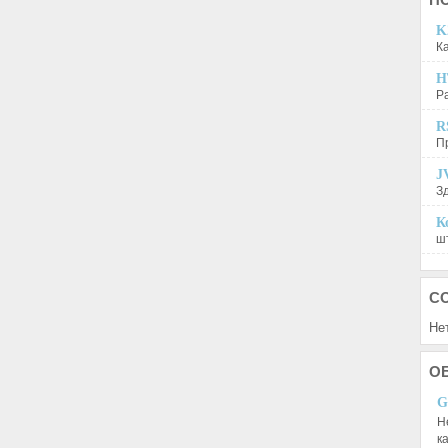
K
К
H
Р
R
П
J
З
К
шт
С
Не
О
G
Н
к