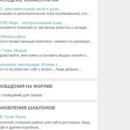
2: дополнительные поля в разн...
ак вывести дополнительное поле (изображение), ото...
TMLMaps - интерактивный план ...
асскажите пожалуйста, как проще работать с коорди...
SMediaGallery
росто Божественный компонент, немного по разбирал...
V Video Module
дравствуйте, мне нужно установить модуль онлайн о...
омпонент интеграции JFusion v...
о-то не работает сайт у jfusion... Люди добрые, ...
ООБЩЕНИЯ
НА ФОРУМЕ
т сообщений для показа
БНОВЛЕНИЯ
ШАБЛОНОВ
K Steak House
еплохой стильный шаблон для сайта ресторана, бара,
афе и другим подобным…