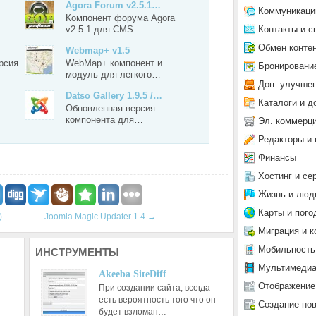
Agora Forum v2.5.1…
Коммуникаци
Компонент форума Agora
Контакты и с
v2.5.1 для CMS…
Обмен конте
Webmap+ v1.5
рсия
WebMap+ компонент и
Бронировани
модуль для легкого…
Доп. улучше
Datso Gallery 1.9.5 /…
Каталоги и д
Обновленная версия
компонента для…
Эл. коммерц
Редакторы и 
Финансы
Хостинг и се
Жизнь и люд
Карты и пого
)
Joomla Magic Updater 1.4
→
Миграция и к
Мобильность
ИНСТРУМЕНТЫ
Мультимеди
Akeeba SiteDiff
Отображение
При создании сайта, всегда
есть вероятность того что он
Создание но
будет взломан…