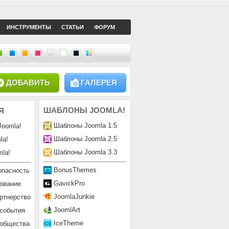
ИНСТРУМЕНТЫ
СТАТЬИ
ФОРУМ
ДОБАВИТЬ
ГАЛЕРЕЯ
ШАБЛОНЫ
JOOMLA!
Я
Шаблоны Joomla 1.5
Joomla!
Шаблоны Joomla 2.5
la!
Шаблоны Joomla 3.3
la!
BonusThemes
опасность
GavickPro
ование
JoomlaJunkie
ртнерство
JoomlArt
 события
IceTheme
ообщества