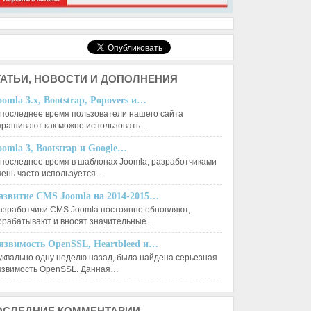
АТЬИ,
НОВОСТИ И ДОПОЛНЕНИЯ
oomla 3.x, Bootstrap, Popovers и…
 последнее время пользователи нашего сайта
прашивают как можно использовать…
oomla 3, Bootstrap и Google…
 последнее время в шаблонах Joomla, разработчиками
чень часто используется…
азвитие CMS Joomla на 2014-2015…
азработчики CMS Joomla постоянно обновляют,
орабатывают и вносят значительные…
язвимость OpenSSL, Heartbleed и…
уквально одну неделю назад, была найдена серьезная
язвимость OpenSSL. Данная…
ОСЛЕДНИЕ
КОММЕНТАРИИ