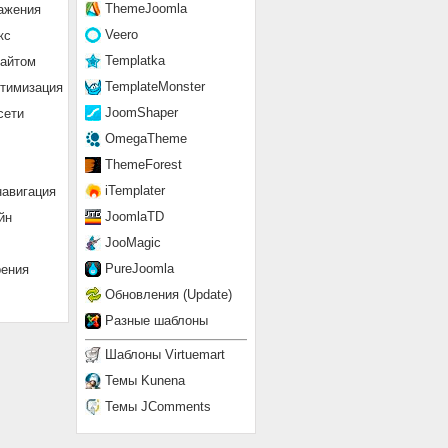
ThemeJoomla
ажения
Veero
кс
Templatka
сайтом
TemplateMonster
птимизация
JoomShaper
сети
OmegaTheme
ThemeForest
iTemplater
навигация
JoomlaTD
йн
JooMagic
PureJoomla
рения
Обновления (Update)
Разные шаблоны
Шаблоны Virtuemart
Темы Kunena
Темы JComments