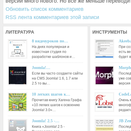
версии много нового. Но все же меньше переводит
Обновить список комментариев
RSS лента комментариев этой записи
ЛИТЕРАТУРА
ИНСТРУМЕНТЫ
8 видеоуроков по…
Akeeba
На днях популярная и
При со
известная студия по
есть ве
разработке шаблонов и…
будет 
Joomla!…
Morph
Если вы часто создаете сайты
Послед
на CMS Joomla! 1.6, 1.7 или
уже со
2.5 то вы…
версия
10 легких шагов к…
CodeL
Прочитав книгу Хагена Графа
Очень 
«10 легких шагов к освоению
многоф
Joomla! 3.0»…
редакт
Joomla! 2.5 -…
JB Ze
Книга «Joomla! 2.5 -
Послед