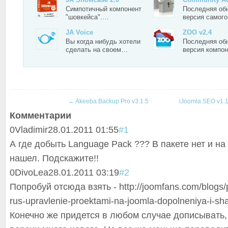
Симпотичный компонент
Последняя об
"шовкейса".…
версия самог
JA Voice
ZOO v2.4
Вы когда нибудь хотели
Последняя об
сделать на своем…
версия компо
←
Akeeba Backup Pro v3.1.5
iJoomla SEO v1.
Комментарии
0
Vladimir
28.01.2011 01:55
#1
А где добыть Language Pack ??? В пакете нет и на
нашел. Подскажите!!
0
DivoLea
28.01.2011 03:19
#2
Попробуй отсюда взять - http://joomfans.com/blogs/p
rus-upravlenie-proektami-na-joomla-dopolneniya-i-sh
Конечно же придется в любом случае дописывать, т