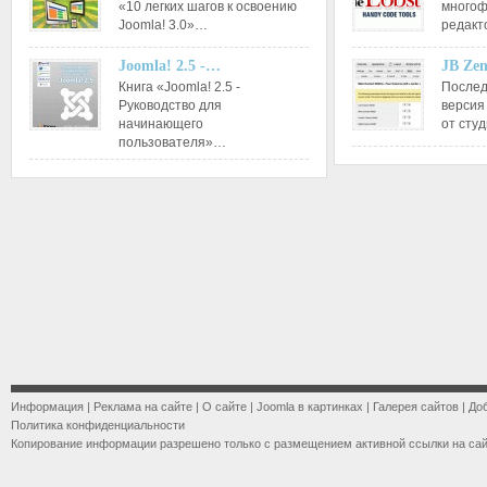
«10 легких шагов к освоению
многоф
Joomla! 3.0»…
редакт
Joomla! 2.5 -…
JB Ze
Книга «Joomla! 2.5 -
Послед
Руководство для
версия
начинающего
от сту
пользователя»…
Информация
|
Реклама на сайте
|
О сайте
|
Joomla в картинках
|
Галерея сайтов
|
До
Политика конфиденциальности
Копирование информации разрешено только с размещением активной ссылки на са