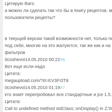
Цитирую Bars:
а можно ли сделать так что бы в Книгу рецептов, 
пользователи рецепты?
в текущей версии такой возможности нет, только 
под себя, многие на это жалуются, так же как и на
фильтров
0
coshevoi
14.05.2010 00:22
#6
Вот еще если надо
Цитата:
megaupload.com/?d=EV3FI3T8
0
coshevoi
14.05.2010 01:19
#7
кто знает перепробовал все стандартные и jce 1.5
Цитата:
Call to undefined method stdClass::onDis
play() in Z: