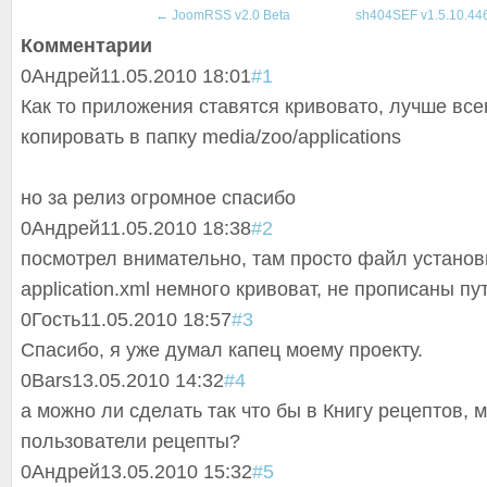
←
JoomRSS v2.0 Beta
sh404SEF v1.5.10.44
Комментарии
0
Андрей
11.05.2010 18:01
#1
Как то приложения ставятся кривовато, лучше все
копировать в папку media/zoo/applications
но за релиз огромное спасибо
0
Андрей
11.05.2010 18:38
#2
посмотрел внимательно, там просто файл устано
application.xml немного кривоват, не прописаны пу
0
Гость
11.05.2010 18:57
#3
Спасибо, я уже думал капец моему проекту.
0
Bars
13.05.2010 14:32
#4
а можно ли сделать так что бы в Книгу рецептов, 
пользователи рецепты?
0
Андрей
13.05.2010 15:32
#5