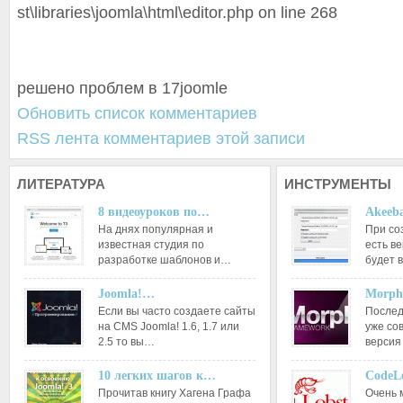
st\libraries\jo
omla\html\edito
r.php on line 268
решено проблем в 17joomle
Обновить список комментариев
RSS лента комментариев этой записи
ЛИТЕРАТУРА
ИНСТРУМЕНТЫ
8 видеоуроков по…
Akeeba
На днях популярная и
При со
известная студия по
есть ве
разработке шаблонов и…
будет 
Joomla!…
Morph
Если вы часто создаете сайты
Послед
на CMS Joomla! 1.6, 1.7 или
уже со
2.5 то вы…
версия
10 легких шагов к…
CodeL
Прочитав книгу Хагена Графа
Очень 