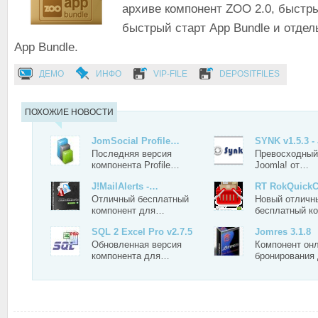
архиве компонент ZOO 2.0, быстры
быстрый старт App Bundle и отде
App Bundle.
ДЕМО
ИНФО
VIP-FILE
DEPOSITFILES
ПОХОЖИЕ НОВОСТИ
JomSocial Profile…
SYNK v1.5.3 
Последняя версия
Превосходный
компонента Profile…
Joomla! от…
J!MailAlerts -…
RT RokQuickC
Отличный бесплатный
Новый отличн
компонент для…
бесплатный к
SQL 2 Excel Pro v2.7.5
Jomres 3.1.8
Обновленная версия
Компонент он
компонента для…
бронирования