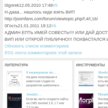
0
Igorek
12.05.2010 17:48
#5
Н-дааа... нашлось хиде взять ВИП
http://joomfans.com/forum/viewtopic.php/f,4/t,16/
0
Гость
21.01.2011 19:12
#6
АДМИН ЕПТЬ ИМЕЙ СОВЕСТЬ!!!! ИЛИ ДАЙ ДОСТ
ВИП ИЛИ ОТКРОЙ ПУБЛИЧНО!!! ПОХВАСТАЛСЯ И
Обновить список комментариев
RSS лента комментариев этой записи
ЛИТЕРАТУРА
ИНСТРУМЕНТЫ
8 видеоуроков по…
Akeeba
На днях популярная и
При со
известная студия по
есть ве
разработке шаблонов и…
будет 
Joomla!…
Morph
Если вы часто создаете сайты
Послед
на CMS Joomla! 1.6, 1.7 или
уже со
2.5 то вы…
версия