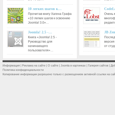
10 легких шагов к…
CodeL
Прочитав книгу Хагена Графа
Очень 
«10 легких шагов к освоению
многоф
Joomla! 3.0»…
редакт
Joomla! 2.5 -…
JB Ze
Книга «Joomla! 2.5 -
Послед
Руководство для
версия
начинающего
от сту
пользователя»…
Информация
|
Реклама на сайте
|
О сайте
|
Joomla в картинках
|
Галерея сайтов
|
До
Политика конфиденциальности
Копирование информации разрешено только с размещением активной ссылки на са