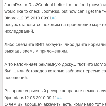
JoomRss or Rss2Content better for the feed (news) au
would like to check JoomRss, but how can I get the "VI
0
Igorek
12.05.2010 09:01
#3
ресурс становится похожим на проведение маркт
исследований.
Либо сделайте ВИП аккаунты либо дайте нормаль
выкладываемым приложениям.
А то напоминает рекламную доску... "вот что могл
бы".... или ботоводов которые забивают ересью с
посещений.
Вы вроде серьозный ресурс поправьте немного си
0
joomfans
12.05.2010 09:11
#4
О чем Вы вообще? аккаунты есть. кому надо тот н