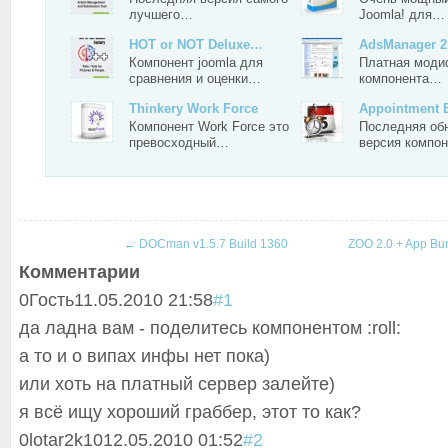
лучшего…
Joomla! для…
HOT or NOT Deluxe…
AdsManager 2
Компонент joomla для
Платная моди
сравнения и оценки…
компонента…
Thinkery Work Force
Appointment
Компонент Work Force это
Последняя об
превосходный…
версия компо
←
DOCman v1.5.7 Build 1360
ZOO 2.0 + App Bu
Комментарии
0
Гость
11.05.2010 21:58
#1
да ладна вам - поделитесь компонентом :roll:
а то и о випах инфы нет пока)
или хоть на платный сервер залейте)
я всё ищу хороший граббер, этот то как?
0
lotar2k10
12.05.2010 01:52
#2