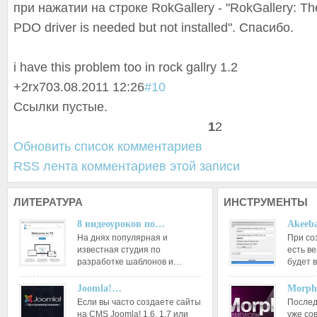
при нажатии на строке RokGallery - "RokGallery: Th
PDO driver is needed but not installed". Спасибо.
i have this problem too in rock gallry 1.2
+2
rx7
03.08.2011 12:26
#10
Ссылки пустые.
1
2
Обновить список комментариев
RSS лента комментариев этой записи
ЛИТЕРАТУРА
ИНСТРУМЕНТЫ
8 видеоуроков по…
Akeeba
На днях популярная и
При со
известная студия по
есть ве
разработке шаблонов и…
будет 
Joomla!…
Morph
Если вы часто создаете сайты
Послед
на CMS Joomla! 1.6, 1.7 или
уже со