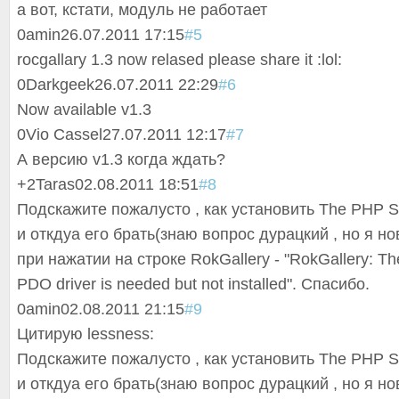
а вот, кстати, модуль не работает
0
amin
26.07.2011 17:15
#5
rocgallary 1.3 now relased please share it :lol:
0
Darkgeek
26.07.2011 22:29
#6
Now available v1.3
0
Vio Cassel
27.07.2011 12:17
#7
А версию v1.3 когда ждать?
+2
Taras
02.08.2011 18:51
#8
Подскажите пожалусто , как установить The PHP Sql
и откдуа его брать(знаю вопрос дурацкий , но я но
при нажатии на строке RokGallery - "RokGallery: Th
PDO driver is needed but not installed". Спасибо.
0
amin
02.08.2011 21:15
#9
Цитирую lessness:
Подскажите пожалусто , как установить The PHP Sql
и откдуа его брать(знаю вопрос дурацкий , но я но