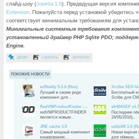
слайд-шоу (
Joomla 1.6
). Предвдущая версия компон
Extension
. Пожалуйста перед установкой убедитесь 
соответствует минимальным требованиям для устано
Минимальные системные требования компонента
установленный драйвер PHP Sqlite PDO; поддерж
Engine.
ДЕМО
СКАЧАТЬ
ЗЕРКАЛО
ПОХОЖИЕ НОВОСТИ
ezRealty 5.2.6 (Rus)
Scribe SEO fo
Лучший в своем роде
Бесплатный к
компонент для…
Scribe для C
RedVMProductFinder -…
sh404SEF v1.5
redVMPRODUCTFINDER
Последнее обн
является новым…
24/05/2010)…
JRE cache 3.0
uddeIM 1.6 (R
Самый мощный компонент
Новая версия 
кэширования…
для обмена…