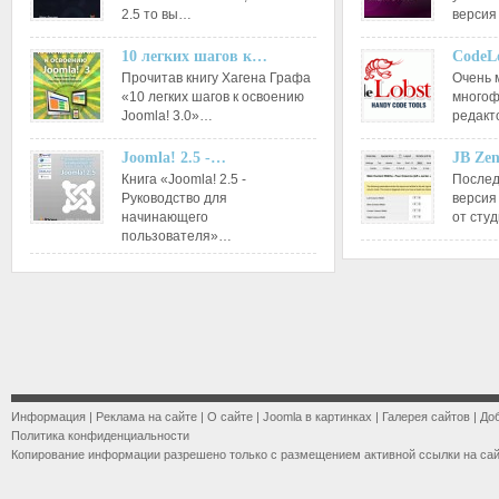
2.5 то вы…
версия
10 легких шагов к…
CodeL
Прочитав книгу Хагена Графа
Очень 
«10 легких шагов к освоению
многоф
Joomla! 3.0»…
редакт
Joomla! 2.5 -…
JB Ze
Книга «Joomla! 2.5 -
Послед
Руководство для
версия
начинающего
от сту
пользователя»…
Информация
|
Реклама на сайте
|
О сайте
|
Joomla в картинках
|
Галерея сайтов
|
До
Политика конфиденциальности
Копирование информации разрешено только с размещением активной ссылки на са