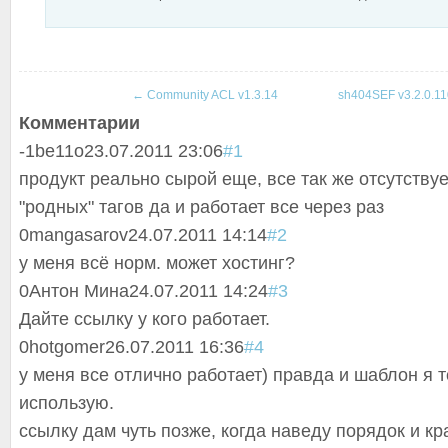
←
Community ACL v1.3.14
sh404SEF v3.2.0.1
Комментарии
-1
be11o
23.07.2011 23:06
#1
продукт реально сырой еще, все так же отсутству
"родных" тагов да и работает все через раз
0
mangasarov
24.07.2011 14:14
#2
у меня всё норм. может хостинг?
0
Антон Мина
24.07.2011 14:24
#3
Дайте ссылку у кого работает.
0
hotgomer
26.07.2011 16:36
#4
у меня все отлично работает) правда и шаблон я 
использую.
ссылку дам чуть позже, когда наведу порядок и кр