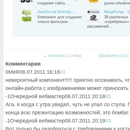
создания сайта…
доски объявл
JomSocial Activity…
NinjaForge - 
Компонент для создания
38 различных
списка фильтров…
«серебряных»
расширений…
←
JomSocial 2.2.3 Final
QGalleryPro v1.5.1
Комментарии
0
MeR
08.07.2011 16:18
#1
невероятный компонент!!!!! приятно осознавать, ч
онлайн-работа с изображениями может приносить 
-1
Очередной вебмастер
08.07.2011 20:18
#2
Ага, я когда с утра увидел, чуть не упал со стула.
конца всю презентацию возможностей, это бомба!
-1
Очередной вебмастер
08.07.2011 20:19
#3
Вот только бы разобраться с требованиями к хости