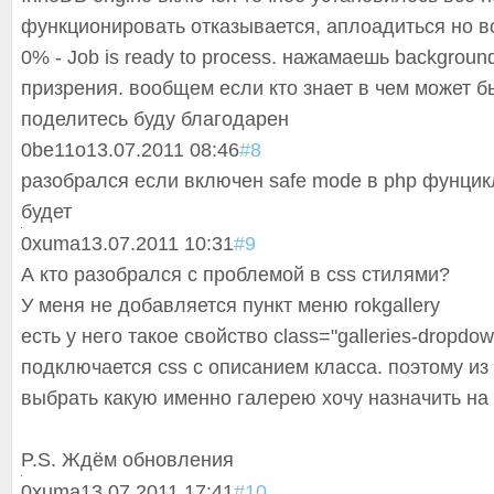
функционировать отказывается, аплоадиться но в
0% - Job is ready to process. нажамаешь backgroun
призрения. вообщем если кто знает в чем может б
поделитесь буду благодарен
0
be11o
13.07.2011 08:46
#8
разобрался если включен safe mode в php фунцик
будет
0
xuma
13.07.2011 10:31
#9
А кто разобрался с проблемой в css стилями?
У меня не добавляется пункт меню rokgallery
есть у него такое свойство class="galleries-dropdow
подключается css с описанием класса. поэтому из
выбрать какую именно галерею хочу назначить на
P.S. Ждём обновления
0
xuma
13.07.2011 17:41
#10