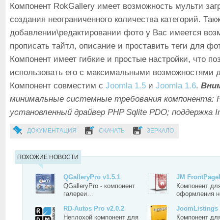
Компонент RokGallery имеет возможность мульти заг
создания неограниченного количества категорий. Так
добавлении\редактировании фото у Вас имеется воз
прописать тайтл, описание и проставить теги для фо
Компонент имеет гибкие и простые настройки, что по
использовать его с максимальными возможностями д
Компонент совместим с
Joomla 1.5
и
Joomla 1.6
.
Вни
минимальные системные требования компонента: P
установленный драйвер PHP Sqlite PDO; поддержка I
ДОКУМЕНТАЦИЯ
СКАЧАТЬ
ЗЕРКАЛО
ПОХОЖИЕ НОВОСТИ
QGalleryPro v1.5.1
JM FrontPageP
QGalleryPro - компонент
Компонент дл
галереи…
оформления н
RD-Autos Pro v2.0.2
JoomListings 
Неплохой компонент для
Компонент дл