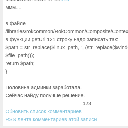
ммм....
в файле
/libraries/rokcommon/RokCommon/Composite/Contex
в функции getUrl 121 строку надо записать так:
$path = str_replace($li
nux_path, '', (str_replace($w
ind
$file_path)));
return $path;
}
Половина админки заработала.
Сейчас найду получше решение.
1
2
3
Обновить список комментариев
RSS лента комментариев этой записи