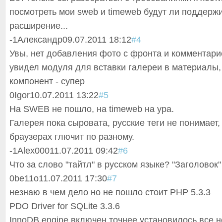
посмотреть мои sweb и timeweb будут ли поддержи
расширение...
-1
Александр
09.07.2011 18:12
#4
Увы, нет добавления фото с фронта и комментарие
увидел модуля для вставки галереи в материалы,
компонент - супер
0
Igor
10.07.2011 13:22
#5
На SWEB не пошло, на timeweb на ура.
Галерея пока сыровата, русские теги не понимает,
браузерах глючит по разному.
-1
Alex000
11.07.2011 09:42
#6
Что за слово "тайтл" в русском языке? "Заголовок"
0
be11o
11.07.2011 17:30
#7
незнаю в чем дело но не пошло стоит PHP 5.3.3
PDO Driver for SQLite 3.3.6
InnoDB engine включен точнее установилось все н