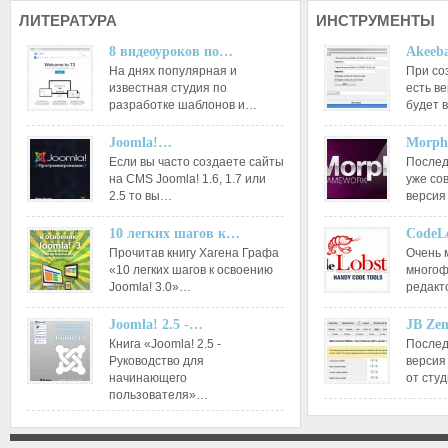
ЛИТЕРАТУРА
ИНСТРУМЕНТЫ
8 видеоуроков по…
Akeeba
На днях популярная и
При со
известная студия по
есть ве
разработке шаблонов и…
будет 
Joomla!…
Morph
Если вы часто создаете сайты
Послед
на CMS Joomla! 1.6, 1.7 или
уже со
2.5 то вы…
версия
10 легких шагов к…
CodeL
Прочитав книгу Хагена Графа
Очень 
«10 легких шагов к освоению
многоф
Joomla! 3.0»…
редакт
Joomla! 2.5 -…
JB Ze
Книга «Joomla! 2.5 -
Послед
Руководство для
версия
начинающего
от сту
пользователя»…